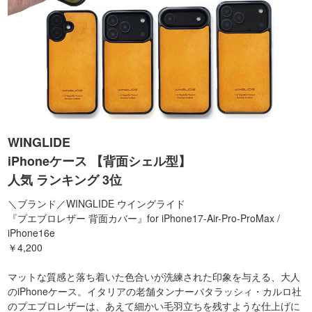
WINGLIDE
iPhoneケース 【背面シェル型】
人気 ランキング 3位
＼ブランド／WINGLIDE ウイングライド
『プエブロレザー 背面カバー』for iPhone17-Air-Pro-ProMax /
iPhone16e
￥4,200
マットな質感と落ち着いた色合いが洗練された印象を与える、大人
のiPhoneケース。イタリアの老舗タンナーバタラッシィ・カルロ社
のプエブロレザーは、あえて細かい毛羽立ちを残すような仕上げに