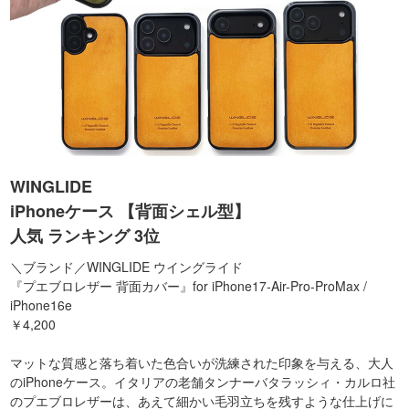
WINGLIDE
iPhoneケース 【背面シェル型】
人気 ランキング 3位
＼ブランド／WINGLIDE ウイングライド
『プエブロレザー 背面カバー』for iPhone17-Air-Pro-ProMax /
iPhone16e
￥4,200
マットな質感と落ち着いた色合いが洗練された印象を与える、大人
のiPhoneケース。イタリアの老舗タンナーバタラッシィ・カルロ社
のプエブロレザーは、あえて細かい毛羽立ちを残すような仕上げに