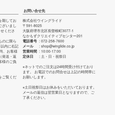
お問い合せ先
を期してお
株式会社ウイングライド
ございまし
591-8025
らせくださ
大阪府堺市北区長曽根町3077-1
なかもずクリエイティブセンター201
ものに限ら
電話番号
072-258-7600
日以内に右記
メール
shop@winglide.co.jp
 尚、お客様
営業時間
10:00-17:00
（発送・返
定休日
土・日・祝祭日
客様のご負
※ネットでのご注文は24時間受け付けており
ます。 お電話でのお問合せは上記の時間帯に
をご覧くだ
お願いします。
※土日祝祭日はお休みをいただいております。
メールの返信は翌営業日となりますので、ご
了承ください。