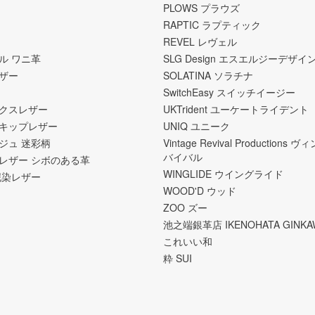
PLOWS プラウズ
RAPTIC ラプティック
REVEL レヴェル
ル ワニ革
SLG Design エスエルジーデザイ
ザー
SOLATINA ソラチナ
SwitchEasy スイッチイージー
クスレザー
UKTrident ユーケートライデント
キップレザー
UNIQ ユニーク
ジュ 迷彩柄
Vintage Revival Productions
バイバル
レザー シボのある革
WINGLIDE ウイングライド
泥染レザー
WOOD'D ウッド
ZOO ズー
池之端銀革店 IKENOHATA GINKA
これいい和
粋 SUI