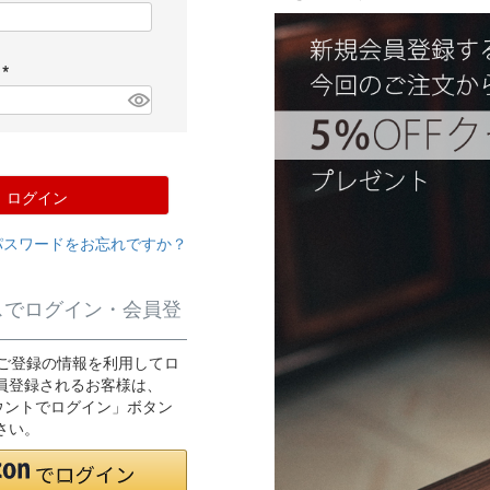
(
必
須
ド
)
(
必
須
)
ログイン
パスワードをお忘れですか？
スでログイン・会員登
.jpにご登録の情報を利用してロ
員登録されるお客様は、
カウントでログイン」ボタン
さい。