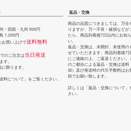
料
返品・交換
商品の品質につきましては、万全
州・四国・九州 500円
りますが、万一不良・破損などが
 1,200円
たら、商品到着後7日以内にお知
送料無料
い。
以上お買い上げで
返品・交換は、未開封、未使用の
せていただきます。商品到着後7
当日発送
までのご注文は
にご連絡の上、ご返送ください。
ます。
のご都合による返品・交換は送料
品に限ります。
却）及び発送時の代引手数料はお
担でお願い致します。
送料について
」をご覧ください。
詳しくは「
返品・交換について
」
さい。