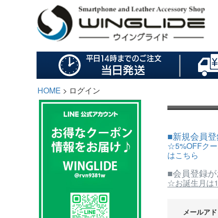
HOME
ログイン
■新規会員
☆5%OFFク
はこちら
■会員登録
☆お誕生月は1
メールア