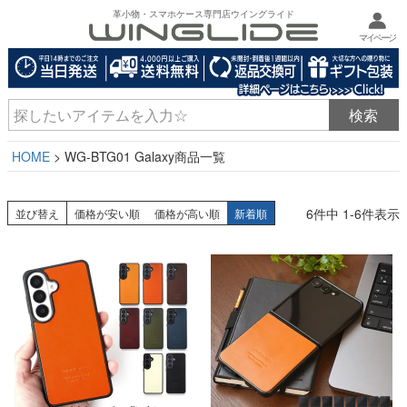
革小物・スマホケース専門店ウイングライド
マイページ
HOME
WG-BTG01 Galaxy商品一覧
6
件中
1
-
6
件表示
並び替え
価格が安い順
価格が高い順
新着順