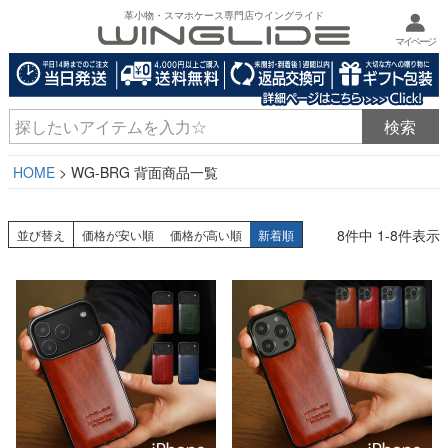
革小物・スマホケース専門店ウイングライド
マイページ
HOME
WG-BRG 背面商品一覧
8
件中
1
-
8
件表示
並び替え
価格が安い順
価格が高い順
新着順