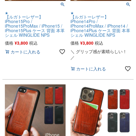
★
★
【ルガトーレザー】
【ルガトーレザー】
iPhone15Pro /
iPhone14Pro /
iPhone15ProMax / iPhone15 /
iPhone14ProMax / iPhone14 /
iPhone15Plus ケース 背面 本革
iPhone14Plus ケース 背面 本革
シェル WINGLIDE NPS
シェル WINGLIDE NPS
価格
¥
3,800
税込
価格
¥
3,800
税込
＼ グリップ感が素晴らしい！
カートに入れる
／
カートに入れる