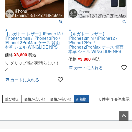
★
★
【ルガトー レザー】iPhone13 /
【ルガトー レザー】
iPhone13mini / iPhone13Pro /
iPhone12mini / iPhone12 /
iPhone13ProMax ケース 背面
iPhone12Pro /
本革 シェル WINGLIDE NPS
iPhone12ProMax ケース 背面
本革 シェル WINGLIDE NPS
価格
¥
3,800
税込
価格
¥
3,800
税込
＼ グリップ感が素晴らしい！
カートに入れる
／
カートに入れる
8
件中
1
-
8
件表示
並び替え
価格が安い順
価格が高い順
新着順
ペー
ジト