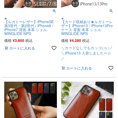
★
★
【ルガトーレザー】iPhoneSE
【カード収納あり★ルガトーレ
第3世代・第2世代 / iPhone8 /
ザー】iPhone13 / iPhone13Pro
iPhone7 背面 本革 シェル
ケース 背面 本革 シェル
WINGLIDE NPS
WINGLIDE NPS
価格
¥
3,800
税込
価格
¥
4,280
税込
＼カードなしでもカッコいい／
カートに入れる
＼iPhone13 入荷しましたー☆
／
カートに入れる