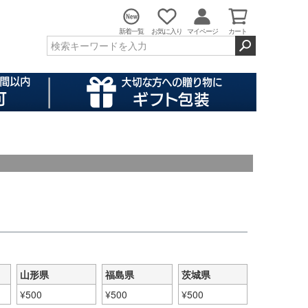
新着一覧
お気に入り
マイページ
カート
山形県
福島県
茨城県
¥
500
¥
500
¥
500