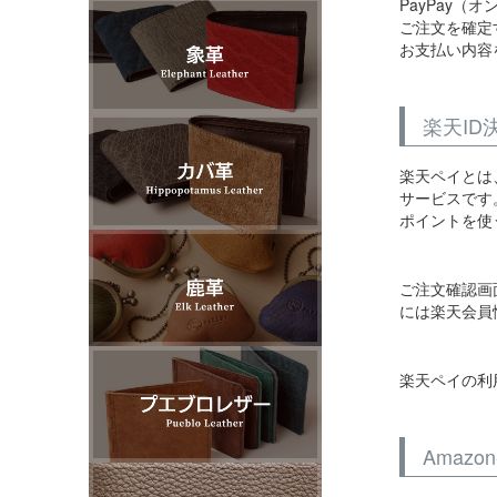
PayPay（
ご注文を確定
お支払い内容
楽天ID
楽天ペイとは
サービスです
ポイントを使
ご注文確認画
には楽天会員
楽天ペイの利
Amaz