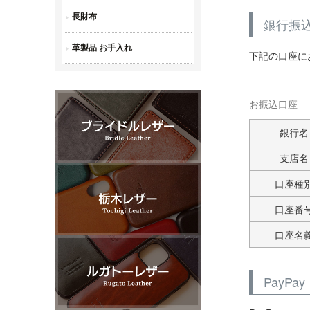
銀行振
下記の口座に
お振込口座
銀行名
支店名
口座種
口座番
口座名
PayPay