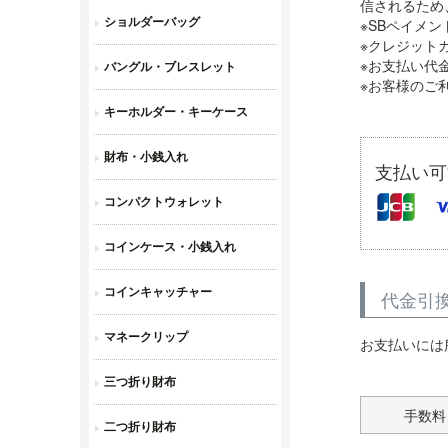
信されるため
※SBペイメ
※クレジット
※お支払い代
※お客様のご
支払い可
代金引
お支払いには
手数料