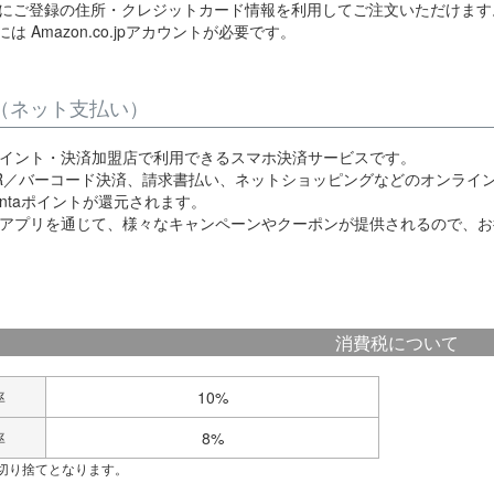
co.jpにご登録の住所・クレジットカード情報を利用してご注文いただけます
は Amazon.co.jpアカウントが必要です。
AY（ネット支払い）
は、ポイント・決済加盟店で利用できるスマホ決済サービスです。
R／バーコード決済、請求書払い、ネットショッピングなどのオンライ
ntaポイントが還元されます。
PAYアプリを通じて、様々なキャンペーンやクーポンが提供されるので、
消費税について
率
10%
率
8%
切り捨てとなります。