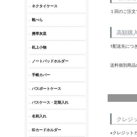
１回のご注文
高額購
1配送先につ
送料個別商品
クレジ
※クレジット