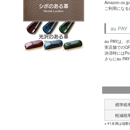
Amazon.
ご利用になるに
au P
au PAY
実店舗でのQ
決済時にはPo
さらにau 
標準税
軽減税
¥
1
未満は端数