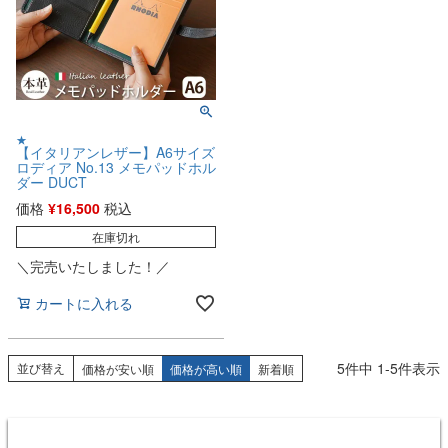
★
【イタリアンレザー】A6サイズ
ロディア No.13 メモパッドホル
ダー DUCT
価格
¥
16,500
税込
在庫切れ
＼完売いたしました！／
カートに入れる
5
件中
1
-
5
件表示
並び替え
価格が安い順
価格が高い順
新着順