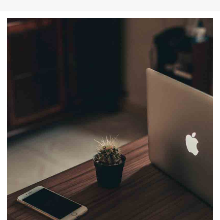
ペー
ジト
ップ
へ