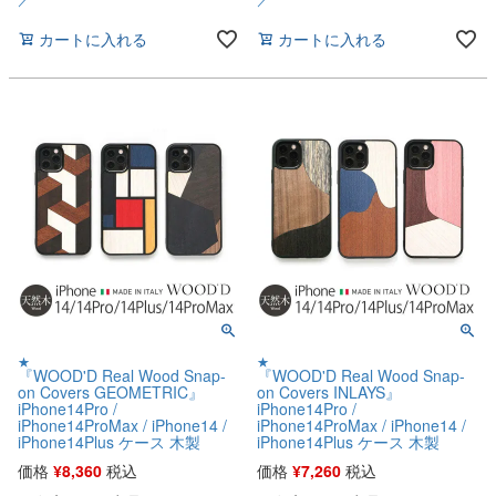
カートに入れる
カートに入れる
★
★
『WOOD'D Real Wood Snap-
『WOOD'D Real Wood Snap-
on Covers GEOMETRIC』
on Covers INLAYS』
iPhone14Pro /
iPhone14Pro /
iPhone14ProMax / iPhone14 /
iPhone14ProMax / iPhone14 /
iPhone14Plus ケース 木製
iPhone14Plus ケース 木製
価格
¥
8,360
税込
価格
¥
7,260
税込