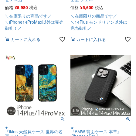
価格
¥
5,980
税込
価格
¥
5,600
税込
＼在庫限りの商品です／
＼在庫限りの商品です／
＼iPhone14ProMax以外は完売
＼14Plus モンドリアン以外は
御礼！／
完売御礼／
カートに入れる
カートに入れる
★
★
『ikins 天然貝ケース 世界の名
『BMW 背面ケース 本革』