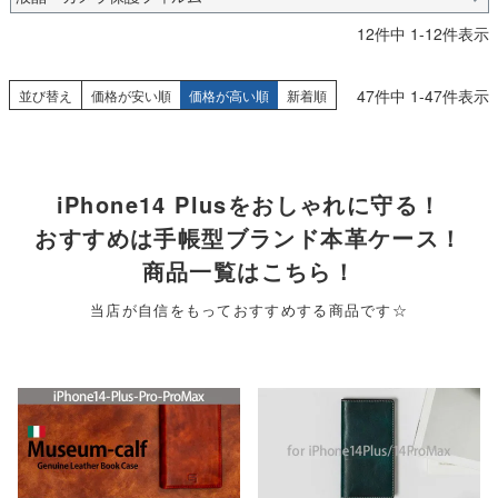
12
件中
1
-
12
件表示
47
件中
1
-
47
件表示
並び替え
価格が安い順
価格が高い順
新着順
iPhone14 Plusをおしゃれに守る！
おすすめは手帳型ブランド本革ケース！
商品一覧はこちら！
当店が自信をもっておすすめする商品です☆