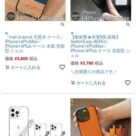
★
★
『man＆wood 天然木 ケース』
【耐衝撃★米軍MIL規格】
iPhone14ProMax /
SwitchEasy AERO+
iPhone14Plus ケース 木製 背面
iPhone14ProMax /
型 シェル
iPhone14Plus ケース 背面型 シ
ェル
価格
¥
3,800
税込
価格
¥
3,780
税込
カートに入れる
＼在庫限りの商品です／
カートに入れる