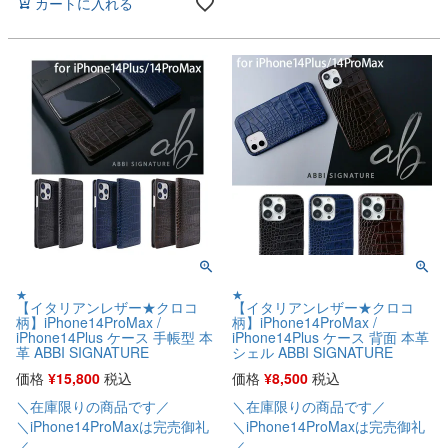
カートに入れる
★
★
【イタリアンレザー★クロコ
【イタリアンレザー★クロコ
柄】iPhone14ProMax /
柄】iPhone14ProMax /
iPhone14Plus ケース 手帳型 本
iPhone14Plus ケース 背面 本革
革 ABBI SIGNATURE
シェル ABBI SIGNATURE
価格
¥
15,800
税込
価格
¥
8,500
税込
＼在庫限りの商品です／
＼在庫限りの商品です／
＼iPhone14ProMaxは完売御礼
＼iPhone14ProMaxは完売御礼
／
／