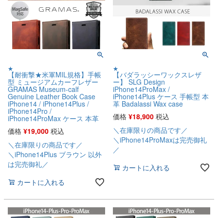
★
★
【耐衝撃★米軍MIL規格】手帳
【バダラッシーワックスレザ
型 ミュージアムカーフレザー
ー】 SLG Design
GRAMAS Museum-calf
iPhone14ProMax /
Genuine Leather Book Case
iPhone14Plus ケース 手帳型 本
iPhone14 / iPhone14Plus /
革 Badalassi Wax case
iPhone14Pro /
価格
¥
18,900
税込
iPhone14ProMax ケース 本革
＼在庫限りの商品です／
価格
¥
19,000
税込
＼iPhone14ProMaxは完売御礼
＼在庫限りの商品です／
／
＼iPhone14Plus ブラウン 以外
は完売御礼／
カートに入れる
カートに入れる