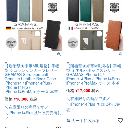
★
★
【耐衝撃★米軍MIL規格】手帳
【耐衝撃★米軍MIL規格】手帳
型 シュランケンカーフレザー
型 ミネルバボックスレザー
GRAMAS Shrunken-calf
GRAMAS iPhone14 /
Genuine Leather Book Case
iPhone14Plus / iPhone14Pro /
iPhone14 / iPhone14Plus /
iPhone14ProMax ケース 本革
iPhone14Pro /
価格
¥
17,000
税込
iPhone14ProMax ケース 本革
＼在庫限りの商品です／
価格
¥
18,000
税込
＼iPhone14Plus ネロ以外は完
＼在庫限りの商品です／
売／
＼iPhone14Plus以外は完売御礼
／
カートに入れる