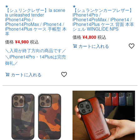
★
★
【シュリンクレザー】la scene
【シュランケンカーフレザー】
is unleashed tender
iPhone14Pro /
iPhone14Pro /
iPhone14ProMax / iPhone14 /
iPhone14ProMax / iPhone14 /
iPhone14Plus ケース 背面 本革
iPhone14Plus ケース 手帳型 本
シェル WINGLIDE NPS
革
価格
¥
4,800
税込
価格
¥
4,980
税込
カートに入れる
＼入荷が終了方向の商品です／
＼iPhone14Pro・14Plusは完売
御礼／
カートに入れる