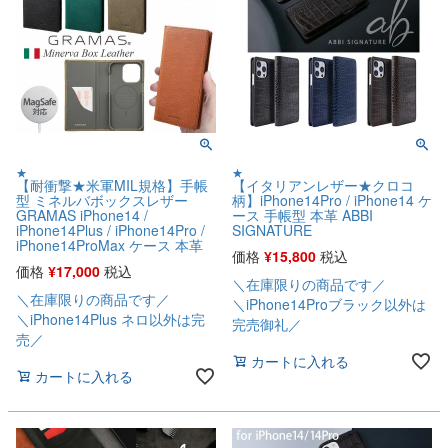
★
★
【耐衝撃★米軍MIL規格】手帳
【イタリアンレザー★クロコ
型 ミネルバボックスレザー
柄】iPhone14Pro / iPhone14 ケ
GRAMAS iPhone14 /
ース 手帳型 本革 ABBI
iPhone14Plus / iPhone14Pro /
SIGNATURE
iPhone14ProMax ケース 本革
価格
¥
15,800
税込
価格
¥
17,000
税込
＼在庫限りの商品です／
＼在庫限りの商品です／
＼iPhone14Proブラック以外は
＼iPhone14Plus ネロ以外は完
完売御礼／
売／
カートに入れる
カートに入れる