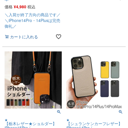
価格
¥
4,980
税込
＼入荷が終了方向の商品です／
＼iPhone14Pro・14Plusは完売
御礼／
カートに入れる
★
★
【栃木レザー★ショルダー】
【シュランケンカーフレザー】
iPhone15Pro /
iPhone14Pro /