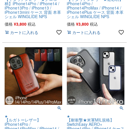
柄】iPhone14Pro / iPhone14 /
iPhone14Pro /
iPhone13Pro / iPhone13 /
iPhone14ProMax / iPhone14 /
iPhone13mini ケース 背面 本革
iPhone14Plus ケース 背面 本革
シェル WINGLIDE NPS
シェル WINGLIDE NPS
価格
¥
3,800
税込
価格
¥
3,800
税込
カートに入れる
カートに入れる
★
★
【ルガトーレザー】
【耐衝撃★米軍MIL規格】
iPhone14Pro /
SwitchEasy AERO+
iPhone14ProMax / iPhone14 /
iPhone14Pro / iPhone14 ケース