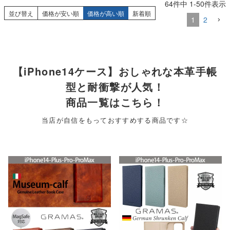
64
件中
1
-
50
件表示
並び替え
価格が安い順
価格が高い順
新着順
1
2
【iPhone14ケース】おしゃれな本革手帳
型と耐衝撃が人気！
商品一覧はこちら！
当店が自信をもっておすすめする商品です☆