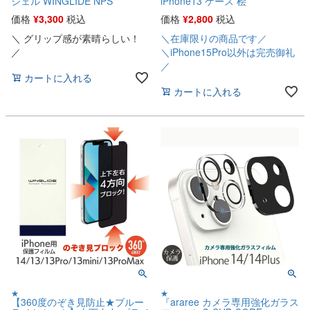
シェル WINGLIDE NPS
iPhone13 ケース 桧
価格
¥
3,300
税込
価格
¥
2,800
税込
＼ グリップ感が素晴らしい！
＼在庫限りの商品です／
／
＼iPhone15Pro以外は完売御礼
／
カートに入れる
カートに入れる
★
★
【360度のぞき見防止★ブルー
『araree カメラ専用強化ガラス