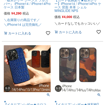
バー』 iPhone14 / iPhone14Pro
ー】iPhone14 / iPhone14Pro ケ
ケース 日本製
ース 背面 本革 シェル
WINGLIDE NPS
価格
¥
4,290
税込
価格
¥
4,000
税込
＼在庫限りの商品です／
＼カードなしでもカッコいい／
＼iPhone14 は完売御礼／
カートに入れる
カートに入れる
★
★
【イタリアンレザー★クロコ
【イタリアンレザー★迷彩柄】