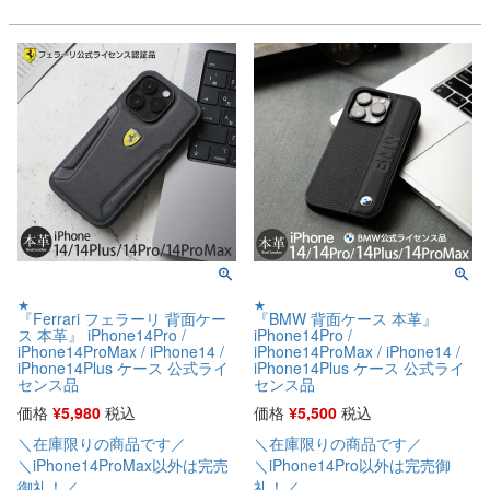
★
★
『Ferrari フェラーリ 背面ケー
『BMW 背面ケース 本革』
ス 本革』 iPhone14Pro /
iPhone14Pro /
iPhone14ProMax / iPhone14 /
iPhone14ProMax / iPhone14 /
iPhone14Plus ケース 公式ライ
iPhone14Plus ケース 公式ライ
センス品
センス品
価格
¥
5,980
税込
価格
¥
5,500
税込
＼在庫限りの商品です／
＼在庫限りの商品です／
＼iPhone14ProMax以外は完売
＼iPhone14Pro以外は完売御
御礼！／
礼！／