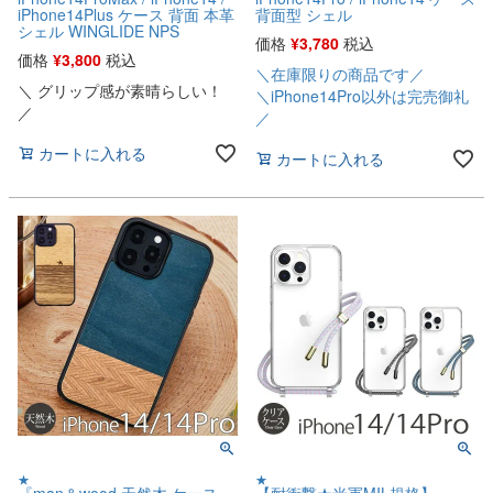
iPhone14Plus ケース 背面 本革
背面型 シェル
シェル WINGLIDE NPS
価格
¥
3,780
税込
価格
¥
3,800
税込
＼在庫限りの商品です／
＼ グリップ感が素晴らしい！
＼iPhone14Pro以外は完売御礼
／
／
カートに入れる
カートに入れる
★
★
『man＆wood 天然木 ケース』
【耐衝撃★米軍MIL規格】