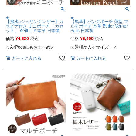
★
★
【撥水×シュリンクレザー】カ
【馬革】バンクポーチ 薄型 マ
ラビナ付き ミニポーチ 「カセ
ルチポーチ 本革 Butler Verner
ット」 AGILITY 本革 日本製
Sails 日本製
価格
¥
4,620
税込
価格
¥
6,490
税込
＼AirPodsにもおすすめ／
＼通帳が入るサイズ！／
カートに入れる
カートに入れる