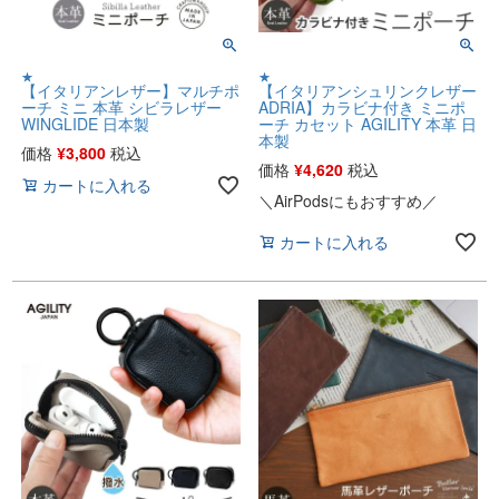
★
★
【イタリアンレザー】マルチポ
【イタリアンシュリンクレザー
ーチ ミニ 本革 シビラレザー
ADRIA】カラビナ付き ミニポ
WINGLIDE 日本製
ーチ カセット AGILITY 本革 日
本製
価格
¥
3,800
税込
価格
¥
4,620
税込
カートに入れる
＼AirPodsにもおすすめ／
カートに入れる