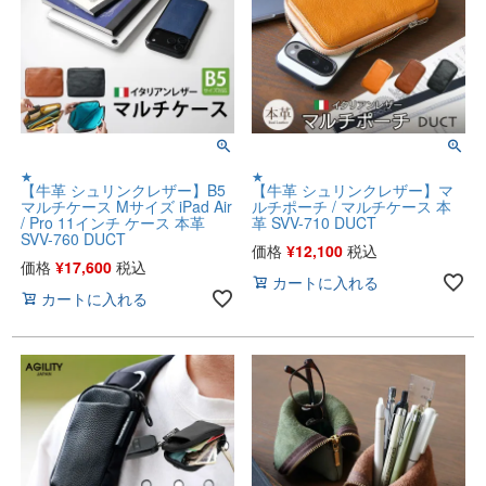
★
★
【牛革 シュリンクレザー】B5
【牛革 シュリンクレザー】マ
マルチケース Mサイズ iPad Air
ルチポーチ / マルチケース 本
/ Pro 11インチ ケース 本革
革 SVV-710 DUCT
SVV-760 DUCT
価格
¥
12,100
税込
価格
¥
17,600
税込
カートに入れる
カートに入れる