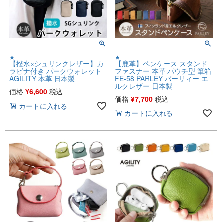
★
★
【撥水×シュリンクレザー】カ
【鹿革】ペンケース スタンド
ラビナ付き パークウォレット
ファスナー 本革 パウチ型 筆箱
AGILITY 本革 日本製
FE-58 PARLEY パーリィー エ
ルクレザー 日本製
価格
¥
6,600
税込
価格
¥
7,700
税込
カートに入れる
カートに入れる