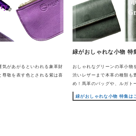
緑がおしゃれな小物 特
運気があがるといわれる象革財
おしゃれなグリーンの革小物
と尊敬を表す色とされる紫は喜
渋いレザーまで本革の種類も
め！馬革のバッグや、ルガト
緑がおしゃれな小物 特集は