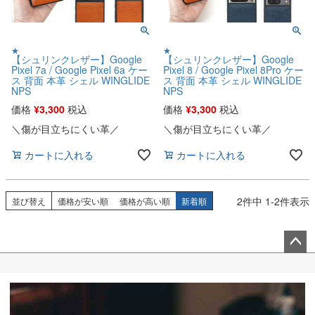
★
★
【シュリンクレザー】Google
【シュリンクレザー】Google
Pixel 7a / Google Pixel 6a ケー
Pixel 8 / Google Pixel 8Pro ケー
ス 背面 本革 シェル WINGLIDE
ス 背面 本革 シェル WINGLIDE
NPS
NPS
価格
¥
3,300
税込
価格
¥
3,300
税込
＼傷が目立ちにくい革／
＼傷が目立ちにくい革／
カートに入れる
カートに入れる
2
件中
1
-
2
件表示
並び替え
価格が安い順
価格が高い順
新着順
ペー
ジト
ップ
へ