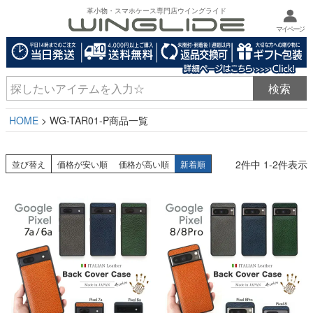
革小物・スマホケース専門店ウイングライド
マイページ
HOME
WG-TAR01-P商品一覧
2
件中
1
-
2
件表示
並び替え
価格が安い順
価格が高い順
新着順