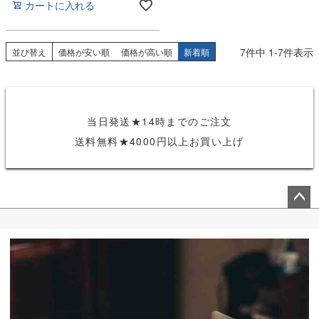
カートに入れる
7
件中
1
-
7
件表示
並び替え
価格が安い順
価格が高い順
新着順
当日発送★14時までのご注文
送料無料★4000円以上お買い上げ
ペー
ジト
ップ
へ