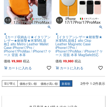
★
★
【カード収納あり★イタリアン
【イタリアンレザー★耐衝撃★
レザー★耐衝撃★米軍MIL規
米軍MIL規格】alto Clop
格】alto Metro Leather Wallet
Leather Magnetic Case
Case iPhone17Pro /
iPhone17Pro /
iPhone17ProMax / iPhone17 ケ
iPhone17ProMax / iPhone17 ケ
ース 背面 本革
ース 背面 本革 MagSafe対応
価格
¥
9,980
税込
価格
¥
9,980
税込
カートに入れる
カートに入れる
2
件中
1
-
2
件表示
並び替え
価格が安い順
価格が高い順
新着順
当日発送★14時までのご注文