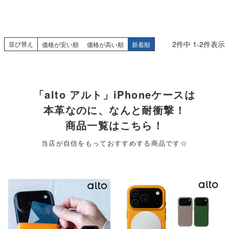
2
件中
1
-
2
件表示
並び替え
価格が安い順
価格が高い順
新着順
「alto アルト」iPhoneケースは
本革なのに、なんと耐衝撃！
商品一覧はこちら！
当店が自信をもっておすすめする商品です☆