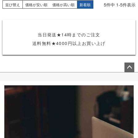
5
件中
1
-
5
件表示
並び替え
価格が安い順
価格が高い順
新着順
当日発送★14時までのご注文
送料無料★4000円以上お買い上げ
ペー
ジト
ップ
へ