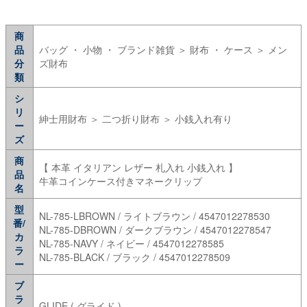
商
品
バッグ ・ 小物 ・ ブランド雑貨 ＞ 財布 ・ ケース ＞ メン
分
ズ財布
類
シ
リ
紳士用財布 ＞ 二つ折り財布 ＞ 小銭入れ有り
ー
ズ
商
【 本革 イタリアン レザー 札入れ 小銭入れ 】
品
牛革コインケース付きマネークリップ
名
型
NL-785-LBROWN / ライトブラウン / 4547012278530
番/
NL-785-DBROWN / ダークブラウン / 4547012278547
カ
NL-785-NAVY / ネイビー / 4547012278585
ラ
NL-785-BLACK / ブラック / 4547012278509
ー
ブ
ラ
GLIDE ( グライド )