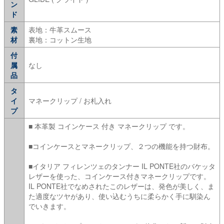
ン
ド
素
表地：牛革スムース
材
裏地：コットン生地
付
属
なし
品
タ
イ
マネークリップ / お札入れ
プ
■ 本革製 コインケース 付き マネークリップ です。
■コインケースとマネークリップ、２つの機能を持つ財布。
■イタリア フィレンツェのタンナー IL PONTE社のバケッタ
レザーを使った、コインケース付きマネークリップです。
IL PONTE社でなめされたこのレザーは、発色が美しく、ま
た適度なツヤがあり、使い込むうちに柔らかく手に馴染ん
でいきます。