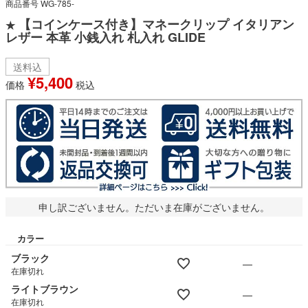
商品番号
WG-785-
【コインケース付き】マネークリップ イタリアン
★
レザー 本革 小銭入れ 札入れ GLIDE
送料込
¥
5,400
価格
税込
申し訳ございません。ただいま在庫がございません。
カラー
ブラック
—
在庫切れ
ライトブラウン
—
在庫切れ