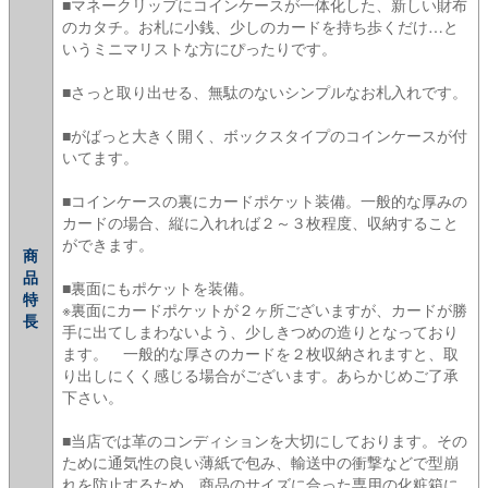
■マネークリップにコインケースが一体化した、新しい財布
のカタチ。お札に小銭、少しのカードを持ち歩くだけ…と
いうミニマリストな方にぴったりです。
■さっと取り出せる、無駄のないシンプルなお札入れです。
■がばっと大きく開く、ボックスタイプのコインケースが付
いてます。
■コインケースの裏にカードポケット装備。一般的な厚みの
カードの場合、縦に入れれば２～３枚程度、収納すること
ができます。
商
品
■裏面にもポケットを装備。
特
※裏面にカードポケットが２ヶ所ございますが、カードが勝
長
手に出てしまわないよう、少しきつめの造りとなっており
ます。 一般的な厚さのカードを２枚収納されますと、取
り出しにくく感じる場合がございます。あらかじめご了承
下さい。
■当店では革のコンディションを大切にしております。その
ために通気性の良い薄紙で包み、輸送中の衝撃などで型崩
れを防止するため、商品のサイズに合った専用の化粧箱に