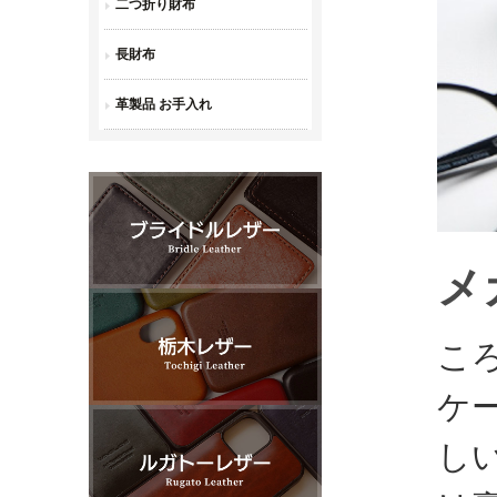
メ
こ
ケ
し