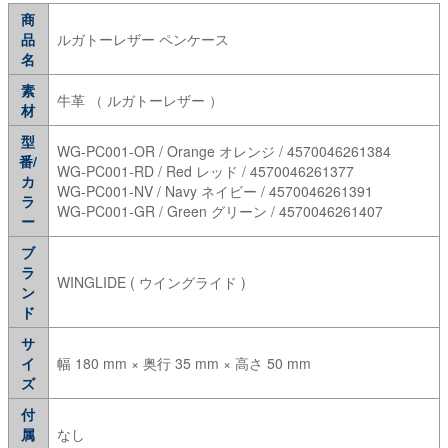
商
品
ルガトーレザー ペンケース
名
素
牛革 （ ルガトーレザー ）
材
型
WG-PC001-OR / Orange オレンジ / 4570046261384
番/
WG-PC001-RD / Red レッド / 4570046261377
カ
WG-PC001-NV / Navy ネイビー / 4570046261391
ラ
WG-PC001-GR / Green グリーン / 4570046261407
ー
ブ
ラ
WINGLIDE ( ウイングライド )
ン
ド
サ
イ
幅 180 mm × 奥行 35 mm × 高さ 50 mm
ズ
付
属
なし