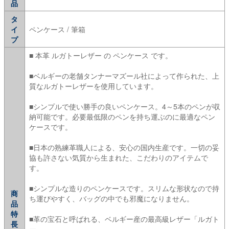
品
タ
イ
ペンケース / 筆箱
プ
■ 本革 ルガトーレザー の ペンケース です。
■ベルギーの老舗タンナーマズール社によって作られた、上
質なルガトーレザーを使用しています。
■シンプルで使い勝手の良いペンケース。4～5本のペンが収
納可能です。必要最低限のペンを持ち運ぶのに最適なペン
ケースです。
■日本の熟練革職人による、安心の国内生産です。一切の妥
協も許さない気質から生まれた、こだわりのアイテムで
す。
■シンプルな造りのペンケースです。スリムな形状なので持
商
ち運びやすく、バッグの中でも邪魔になりません。
品
特
■革の宝石と呼ばれる、ベルギー産の最高級レザー「ルガト
長
ー」