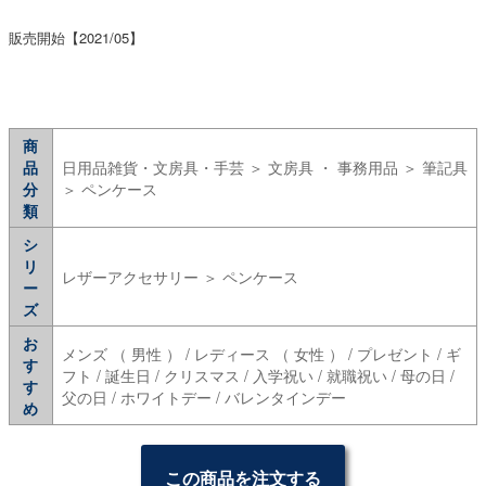
販売開始【2021/05】
商
品
日用品雑貨・文房具・手芸 ＞ 文房具 ・ 事務用品 ＞ 筆記具
分
＞ ペンケース
類
シ
リ
レザーアクセサリー ＞ ペンケース
ー
ズ
お
メンズ （ 男性 ） / レディース （ 女性 ） / プレゼント / ギ
す
フト / 誕生日 / クリスマス / 入学祝い / 就職祝い / 母の日 /
す
父の日 / ホワイトデー / バレンタインデー
め
この商品を注文する