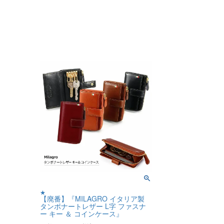
★
【廃番】『MILAGRO イタリア製
タンポナートレザー L字 ファスナ
ー キー ＆ コインケース』