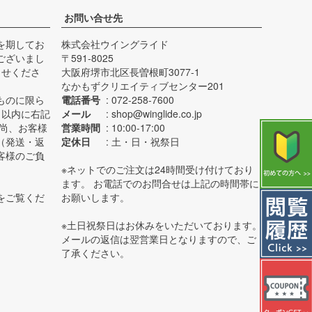
お問い合せ先
を期してお
株式会社ウイングライド
ございまし
591-8025
らせくださ
大阪府堺市北区長曽根町3077-1
なかもずクリエイティブセンター201
ものに限ら
電話番号
072-258-7600
日以内に右記
メール
shop@winglide.co.jp
 尚、お客様
営業時間
10:00-17:00
（発送・返
定休日
土・日・祝祭日
客様のご負
※ネットでのご注文は24時間受け付けており
ます。 お電話でのお問合せは上記の時間帯に
をご覧くだ
お願いします。
※土日祝祭日はお休みをいただいております。
メールの返信は翌営業日となりますので、ご
了承ください。