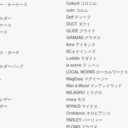
Collonil コロニル
ー・キーケース
colm コルム
Deff ディーフ
ホルダー
DUCT ダクト
ケース
GLIDE グライド
ース
GRAMAS グラマス
ikins アイキンス
KC,s ケイシイズ
ス・ポーチ
Luddite ラダイト
la scene ラ シーン
ルダーバッグ
LOCAL WORKS ローカルワークス
>
MagEasy マグイージー
Man＆Wood マンアンドウッド
MILAGRO ミラグロ
レザー
moca モカ
ザー
MYNUS マイナス
Orobianco オロビアンコ
PARLEY パーリィー
PLOWS プラウズ