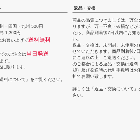
料
返品・交換
商品の品質につきましては、万全
州・四国・九州 500円
りますが、万一不良・破損などが
 1,200円
たら、商品到着後7日以内にお知
送料無料
い。
以上お買い上げで
返品・交換は、未開封、未使用の
せていただきます。商品到着後7
当日発送
までのご注文は
にご連絡の上、ご返送ください。
ます。
のご都合による返品・交換は送料
品に限ります。
却）及び発送時の代引手数料はお
担でお願い致します。
送料について
」をご覧ください。
詳しくは「
返品・交換について
」
さい。