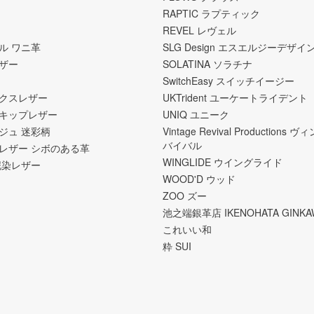
RAPTIC ラプティック
REVEL レヴェル
ル ワニ革
SLG Design エスエルジーデザイ
ザー
SOLATINA ソラチナ
SwitchEasy スイッチイージー
クスレザー
UKTrident ユーケートライデント
キップレザー
UNIQ ユニーク
ジュ 迷彩柄
Vintage Revival Productions
バイバル
レザー シボのある革
WINGLIDE ウイングライド
泥染レザー
WOOD'D ウッド
ZOO ズー
池之端銀革店 IKENOHATA GINKA
これいい和
粋 SUI