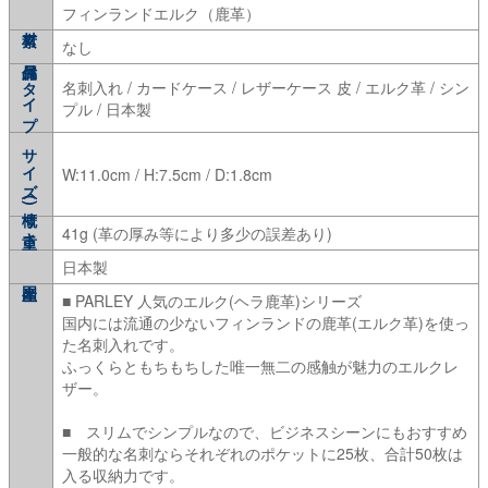
フィンランドエルク（鹿革）
なし
タイプ
名刺入れ / カードケース / レザーケース 皮 / エルク革 / シン
プル / 日本製
サイズ (概寸)
W:11.0cm / H:7.5cm / D:1.8cm
重さ
41g (革の厚み等により多少の誤差あり)
日本製
■ PARLEY 人気のエルク(ヘラ鹿革)シリーズ
国内には流通の少ないフィンランドの鹿革(エルク革)を使っ
た名刺入れです。
ふっくらともちもちした唯一無二の感触が魅力のエルクレ
ザー。
■ スリムでシンプルなので、ビジネスシーンにもおすすめ
一般的な名刺ならそれぞれのポケットに25枚、合計50枚は
入る収納力です。