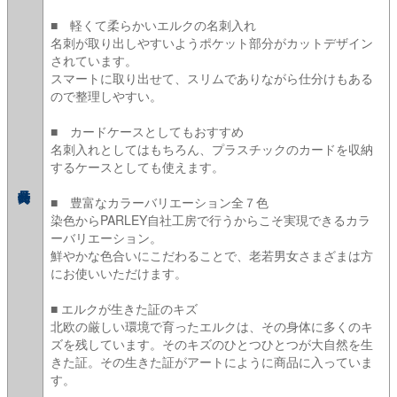
■ 軽くて柔らかいエルクの名刺入れ
名刺が取り出しやすいようポケット部分がカットデザイン
されています。
スマートに取り出せて、スリムでありながら仕分けもある
ので整理しやすい。
■ カードケースとしてもおすすめ
名刺入れとしてはもちろん、プラスチックのカードを収納
するケースとしても使えます。
■ 豊富なカラーバリエーション全７色
染色からPARLEY自社工房で行うからこそ実現できるカラ
ーバリエーション。
鮮やかな色合いにこだわることで、老若男女さまざまは方
にお使いいただけます。
■ エルクが生きた証のキズ
北欧の厳しい環境で育ったエルクは、その身体に多くのキ
ズを残しています。そのキズのひとつひとつが大自然を生
きた証。その生きた証がアートにように商品に入っていま
す。