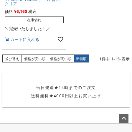
クリア
価格
¥
6,160
税込
在庫切れ
＼完売いたしました！／
カートに入れる
1
件中
1
-
1
件表示
並び替え
価格が安い順
価格が高い順
新着順
当日発送★14時までのご注文
送料無料★4000円以上お買い上げ
ペー