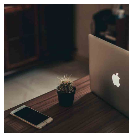
ジト
ップ
へ