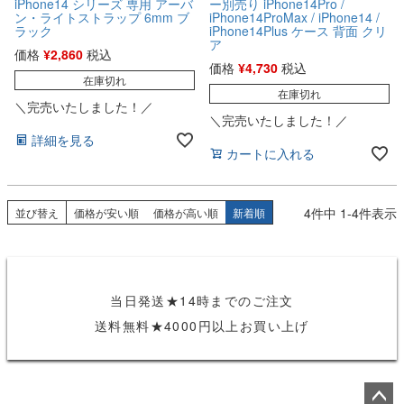
iPhone14 シリーズ 専用 アーバ
ー別売り iPhone14Pro /
ン・ライトストラップ 6mm ブ
iPhone14ProMax / iPhone14 /
ラック
iPhone14Plus ケース 背面 クリ
ア
価格
¥
2,860
税込
価格
¥
4,730
税込
在庫切れ
在庫切れ
＼完売いたしました！／
＼完売いたしました！／
詳細を見る
カートに入れる
4
件中
1
-
4
件表示
並び替え
価格が安い順
価格が高い順
新着順
当日発送★14時までのご注文
送料無料★4000円以上お買い上げ