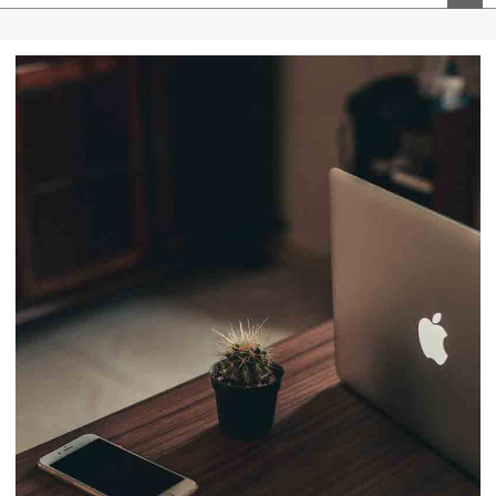
ペー
ジト
ップ
へ