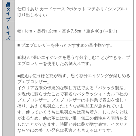
タイプ
仕切りあり カードケース 2ポケット マチあり / シンプル /
取り出しやすい
サイズ
幅11cm × 奥行1.2cm × 高さ7.5cm / 重さ40g (※概寸)
■ プエブロレザーを使ったおすすめの革小物です。
■味わい深いエイジングを思う存分楽しむことができる、プ
エブロレザーを使用した名刺入れです。
■使えば使うほど艶が増す、思う存分エイジングが楽しめる
プエブロレザー。
イタリア古来の伝統的な鞣し方法である「バケッタ製法」
を現代に蘇らせたことで有名なバタラッシィ・カルロ社の
プエブロレザー。プエブロレザーは手作業で表面を優しく
擦り、あえて毛羽立ったような起毛加工が施されていま
す。使っていくうちに毛羽立ちは落ち着き、しっかりと味
が出るため、他の革には無い唯一無二の個性ある表情を楽
しむことができます。時間と共に艶が増す表情、イタリア
ならではの美しい発色は秀逸とも言えるほどです。