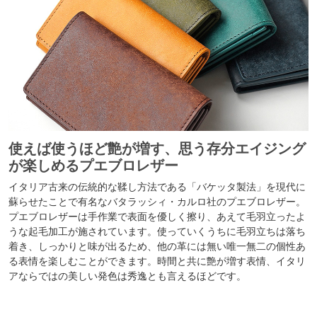
使えば使うほど艶が増す、思う存分エイジング
が楽しめるプエブロレザー
イタリア古来の伝統的な鞣し方法である「バケッタ製法」を現代に
蘇らせたことで有名なバタラッシィ・カルロ社のプエブロレザー。
プエブロレザーは手作業で表面を優しく擦り、あえて毛羽立ったよ
うな起毛加工が施されています。使っていくうちに毛羽立ちは落ち
着き、しっかりと味が出るため、他の革には無い唯一無二の個性あ
る表情を楽しむことができます。時間と共に艶が増す表情、イタリ
アならではの美しい発色は秀逸とも言えるほどです。