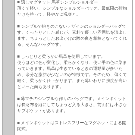
■ 隠しマグネット 馬革シンプルショルダー
薄くて軽い、シンプルなショルダーバッグ。最低限の荷物
だけを持って、軽やかに颯爽と。
■ シンプルで飽きのこないデザインのショルダーバッグで
す。くったりとした感じが、素朴で優しい雰囲気を演出し
ます。ちょっとしたお出かけの際の良き相棒となってくれ
る、そんなバッグです。
■ しっとりと柔らかい馬革を使用しています。
使うほどに色が変化し、柔らかくなり、使い手の色に染ま
っていきます。馬革は生きているときの運動量が多いた
め、余分な脂肪が少ないのが特徴です。そのため、薄くて
軽く、柔らかく仕上がります。また薄いわりに強度が高い
といった面もあります。
■ 薄マチのシンプルな作りのバッグです。メインポケット
は長財布を縦にしてちょうど入る大きさ。前面には小さな
サブポケットがあります。
■ メインポケットはストレスフリーなマグネットによる開
閉式。