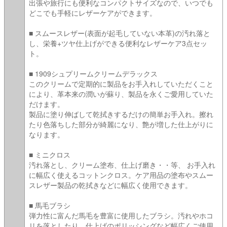
出張や旅行にも便利なコンパクトサイズなので、いつでも
どこでも手軽にレザーケアができます。
■ スムースレザー(表面が起毛していない本革)の汚れ落と
し、栄養+ツヤ仕上げができる便利なレザーケア3点セッ
ト。
■ 1909シュプリームクリームデラックス
このクリームで定期的に製品をお手入れしていただくこと
により、革本来の潤いが蘇り、製品を永くご愛用していた
だけます。
製品に塗り伸ばして乾拭きするだけの簡単お手入れ。擦れ
たり色落ちした部分が綺麗になり、艶が増した仕上がりに
なります。
■ ミニクロス
汚れ落とし、クリーム塗布、仕上げ磨き・・等、 お手入れ
に幅広く使えるコットンクロス。ケア用品の塗布やスムー
スレザー製品の乾拭きなどに幅広く使用できます。
■ 馬毛ブラシ
弾力性に富んだ馬毛を豊富に使用したブラシ。汚れやホコ
リを落としたり、仕上げのポリッシングなど幅広くご使用