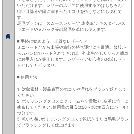
いただけます。レザーの広い面に使用するのはもちろん、
縫い目部分や隅に溜まったホコリを払うなどにも便利で
す。
馬毛ブラシは、スムースレザー/合成皮革/テキスタイル/ス
ゥエードやヌバック等の起毛皮革にも使えます。
■ 手軽に始めよう、上質なレザーケア
ミニセットだから出張や旅行の持ち運びにも最適。普段か
らカバンに1セット入れておけば、外出先でもササっと簡単
にお手入れが完了します。レザーケア初心者のお試しセッ
トとしてもピッタリ。
■ 使用方法
1. 対象素材・製品表面のホコリや汚れをブラシで落として
ください｡
2. ポリッシングクロスにクリームを少量取り､皮革に均一に
塗布してください｡使用量の目安は20～30cm四方にパール1
つ分です。
3. 乾いた後､ポリッシングクロスで乾拭きまたは馬毛ブラシ
でブラッシングして仕上げます。