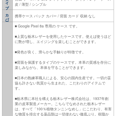
タイプ
皮 / 薄型 / シンプル
カバー
携帯ケース バック カバー / 背面 カード 収納 なし
■ Google Pixel 8a 専用の ケース です。
■上質な栃木レザーを使用したケースです。使えば使うほど
に艶が増し、エイジングを楽しむことができます。
■発色が良く、滑らかな手触りが特徴です。
■背面を保護するタイプのケースです。本革の質感を存分に
楽しみながら、本体を守ることができます。
■日本の熟練革職人による、安心の国内生産です。一切の妥
協も許さない気質から生まれた、こだわりのアイテムで
す。
■栃木県に本社を構える栃木レザー株式会社は、1937年創
業の皮革製造メーカー。こちらでなめされた栃木レザー
は、すべて「100％植物タンニンなめし」にこだわり、有害
な物質を排出する薬品類は一切使わない徹底ぶり。樹脂か