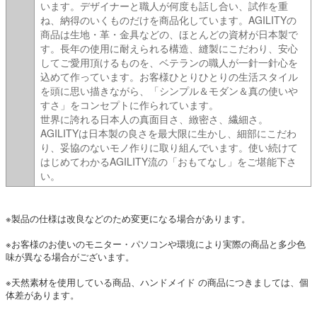
います。デザイナーと職人が何度も話し合い、試作を重
ね、納得のいくものだけを商品化しています。AGILITYの
商品は生地・革・金具などの、ほとんどの資材が日本製で
す。長年の使用に耐えられる構造、縫製にこだわり、安心
してご愛用頂けるものを、ベテランの職人が一針一針心を
込めて作っています。お客様ひとりひとりの生活スタイル
を頭に思い描きながら、「シンプル＆モダン＆真の使いや
すさ」をコンセプトに作られています。
世界に誇れる日本人の真面目さ、緻密さ、繊細さ。
AGILITYは日本製の良さを最大限に生かし、細部にこだわ
り、妥協のないモノ作りに取り組んでいます。使い続けて
はじめてわかるAGILITY流の「おもてなし」をご堪能下さ
い。
※製品の仕様は改良などのため変更になる場合があります。
※お客様のお使いのモニター・パソコンや環境により実際の商品と多少色
味が異なる場合がございます。
※天然素材を使用している商品、ハンドメイド の商品につきましては、個
体差があります。