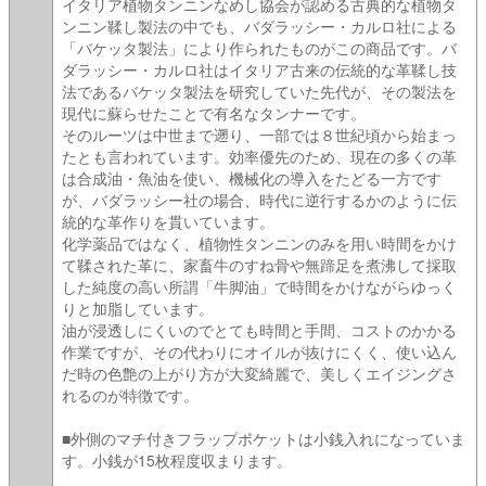
イタリア植物タンニンなめし協会が認める古典的な植物タ
ンニン鞣し製法の中でも、バダラッシー・カルロ社による
「バケッタ製法」により作られたものがこの商品です。バ
ダラッシー・カルロ社はイタリア古来の伝統的な革鞣し技
法であるバケッタ製法を研究していた先代が、その製法を
現代に蘇らせたことで有名なタンナーです。
そのルーツは中世まで遡り、一部では８世紀頃から始まっ
たとも言われています。効率優先のため、現在の多くの革
は合成油・魚油を使い、機械化の導入をたどる一方です
が、バダラッシー社の場合、時代に逆行するかのように伝
統的な革作りを貫いています。
化学薬品ではなく、植物性タンニンのみを用い時間をかけ
て鞣された革に、家畜牛のすね骨や無蹄足を煮沸して採取
した純度の高い所謂「牛脚油」で時間をかけながらゆっく
りと加脂しています。
油が浸透しにくいのでとても時間と手間、コストのかかる
作業ですが、その代わりにオイルが抜けにくく、使い込ん
だ時の色艶の上がり方が大変綺麗で、美しくエイジングさ
れるのが特徴です。
■外側のマチ付きフラップポケットは小銭入れになっていま
す。小銭が15枚程度収まります。