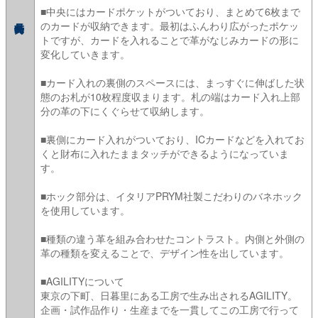
■中央にはカードポケットがついており、まとめて6枚まで
のカードが収納できます。最初はふんわり広がったポケッ
トですが、カードを入れることで革がなじみカードの形に
変化していきます。
■カード入れの裏側のスペースには、まっすぐに伸ばした状
態のお札が10枚程度収まります。札の端はカード入れ上部
分の革の下にくぐらせて収納します。
■裏側にカード入れがついており、ICカードなどを入れてお
くと財布に入れたままタッチができるようになっていま
す。
■ホック部分は、イタリアPRYM社製こだわりのバネホック
を使用しています。
■種類の違う革を組み合わせたコントラスト。内側と外側の
革の種類を変えることで、デザイン性を出しています。
■AGILITYについて
東京の下町、日暮里にある工房で生み出されるAGILITY。
企画・試作品作り・生産までを一貫してこの工房で行って