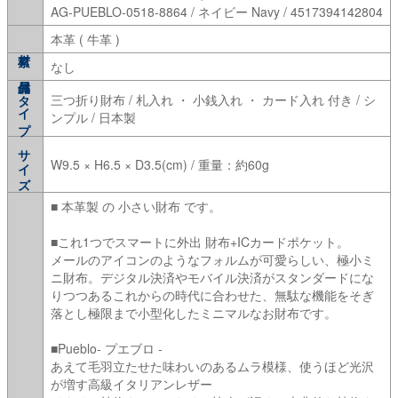
AG-PUEBLO-0518-8864 / ネイビー Navy / 4517394142804
本革 ( 牛革 )
なし
タイプ
三つ折り財布 / 札入れ ・ 小銭入れ ・ カード入れ 付き / シ
ンプル / 日本製
サイズ
W9.5 × H6.5 × D3.5(cm) / 重量：約60g
■ 本革製 の 小さい財布 です。
■これ1つでスマートに外出 財布+ICカードポケット。
メールのアイコンのようなフォルムが可愛らしい、極小ミ
ニ財布。デジタル決済やモバイル決済がスタンダードにな
りつつあるこれからの時代に合わせた、無駄な機能をそぎ
落とし極限まで小型化したミニマルなお財布です。
■Pueblo- プエブロ -
あえて毛羽立たせた味わいのあるムラ模様、使うほど光沢
が増す高級イタリアンレザー