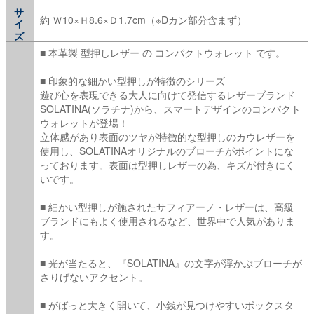
サイズ
約 Ｗ10×Ｈ8.6×Ｄ1.7cm（※Dカン部分含まず）
■ 本革製 型押しレザー の コンパクトウォレット です。
■ 印象的な細かい型押しが特徴のシリーズ
遊び心を表現できる大人に向けて発信するレザーブランド
SOLATINA(ソラチナ)から、スマートデザインのコンパクト
ウォレットが登場！
立体感があり表面のツヤが特徴的な型押しのカウレザーを
使用し、SOLATINAオリジナルのブローチがポイントにな
っております。表面は型押しレザーの為、キズが付きにく
いです。
■ 細かい型押しが施されたサフィアーノ・レザーは、高級
ブランドにもよく使用されるなど、世界中で人気がありま
す。
■ 光が当たると、『SOLATINA』の文字が浮かぶブローチが
さりげないアクセント。
■ がばっと大きく開いて、小銭が見つけやすいボックスタ