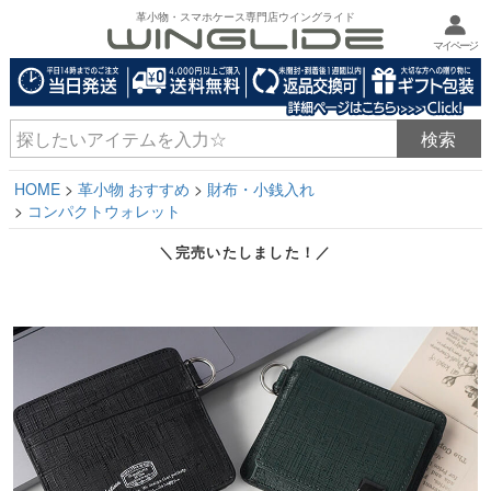
革小物・スマホケース専門店ウイングライド
マイページ
HOME
革小物 おすすめ
財布・小銭入れ
コンパクトウォレット
＼完売いたしました！／