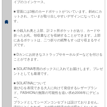
イプのコインケース。
■ 背面には3枚のカードポケットがついています。斜めにカ
ットされ、カードが取り出しやすいデザインになっていま
す。
■ 小銭入れ奥と上部、計２ヶ所ポケットがあり、カードや
折ったお札、領収書などを収納することができます。上部
にあるポケットは、二つ折りの紙幣もすっぽり収まるサイ
ズです。
■ Dカンにお好きなストラップやキーホルダーなどを付ける
ことができます。
■ SOLATINA専用のボックスに入れてお届けします。プレゼ
ントとしても最適です。
■ SOLATINAについて
遊び心を表現できる大人に向けて発信するレザーブラン
ド。FASHIONの無限の可能性を追い求め2006年にデビュ
ー。
ブランドとしてシーズンコンセプトは設けておりません。
流行にとらわれず、その時の時流の中で変わらないもの