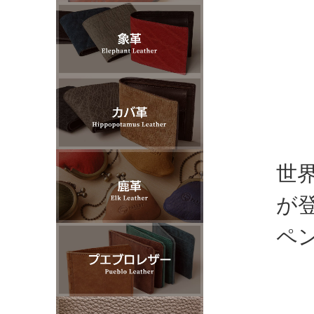
世
が
ペ