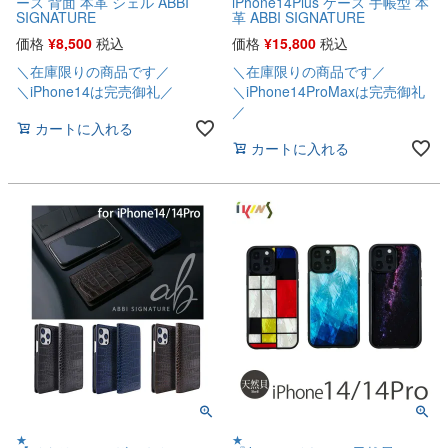
ース 背面 本革 シェル ABBI
iPhone14Plus ケース 手帳型 本
SIGNATURE
革 ABBI SIGNATURE
価格
¥
8,500
税込
価格
¥
15,800
税込
＼在庫限りの商品です／
＼在庫限りの商品です／
＼iPhone14は完売御礼／
＼iPhone14ProMaxは完売御礼
／
カートに入れる
カートに入れる
★
★