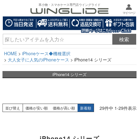
革小物・スマホケース専門店ウイングライド
マイページ
HOME
iPhoneケース◆機種選択
大人女子に人気のiPhoneケース
iPhone14 シリーズ
iPhone14 シリーズ
29
件中
1
-
29
件表示
並び替え
価格が安い順
価格が高い順
新着順
iPhone14 シリーズ