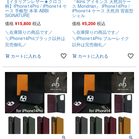
【イタリアンレザー★クロコ
『ikins アイキンス 天然貝ケー
柄】iPhone14Pro / iPhone14 ケ
ス Mondrian』 iPhone14Pro /
ース 手帳型 本革 ABBI
iPhone14 ケース 天然貝 背面型
SIGNATURE
シェル
価格
¥
15,800
税込
価格
¥
5,200
税込
＼在庫限りの商品です／
＼在庫限りの商品です／
＼iPhone14Proブラック以外は
＼iPhone14Pro ブルーレイク
完売御礼／
以外は完売御礼／
カートに入れる
カートに入れる