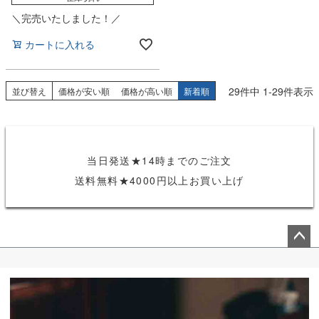
＼完売いたしました！／
カートに入れる
29
件中
1
-
29
件表示
並び替え
価格が安い順
価格が高い順
新着順
当日発送★14時までのご注文
送料無料★4000円以上お買い上げ
ペー
ジト
ップ
へ