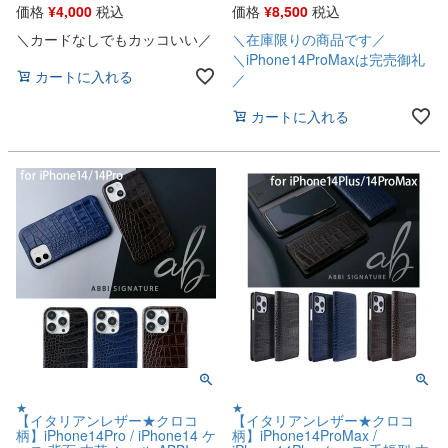
価格
¥
4,000
税込
価格
¥
8,500
税込
＼カードなしでもカッコいい／
＼在庫限りの商品です／
＼iPhone14ProMaxは完売御礼
カートに入れる
／
カートに入れる
★
★
【イタリアンレザー★クロコ
【イタリアンレザー★クロコ
柄】iPhone14Pro / iPhone14 ケ
柄】iPhone14ProMax /