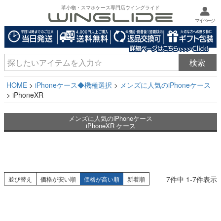
革小物・スマホケース専門店ウイングライド
マイページ
HOME
iPhoneケース◆機種選択
メンズに人気のiPhoneケース
iPhoneXR
メンズに人気のiPhoneケース
iPhoneXR ケース
7
件中
1
-
7
件表示
並び替え
価格が安い順
価格が高い順
新着順