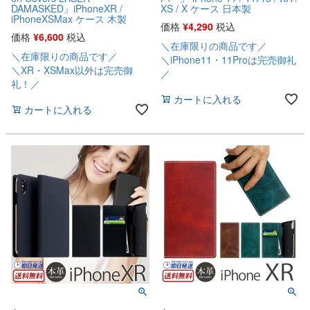
DAMASKED』iPhoneXR /
XS / X ケース 日本製
iPhoneXSMax ケース 木製
価格
¥
4,290
税込
価格
¥
6,600
税込
＼在庫限りの商品です／
＼在庫限りの商品です／
＼iPhone11・11Proは完売御礼
＼XR・XSMax以外は完売御
／
礼！／
カートに入れる
カートに入れる