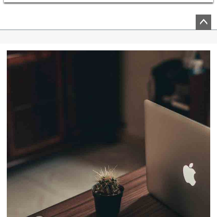
ペー
ジト
ップ
へ