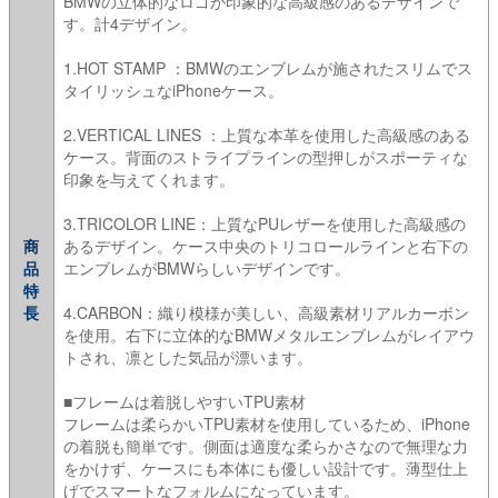
BMWの立体的なロゴが印象的な高級感のあるデザインで
す。計4デザイン。
1.HOT STAMP ：BMWのエンブレムが施されたスリムでス
タイリッシュなiPhoneケース。
2.VERTICAL LINES ：上質な本革を使用した高級感のある
ケース。背面のストライプラインの型押しがスポーティな
印象を与えてくれます。
3.TRICOLOR LINE：上質なPUレザーを使用した高級感の
商
あるデザイン。ケース中央のトリコロールラインと右下の
品
エンブレムがBMWらしいデザインです。
特
長
4.CARBON：織り模様が美しい、高級素材リアルカーボン
を使用。右下に立体的なBMWメタルエンブレムがレイアウ
トされ、凛とした気品が漂います。
■フレームは着脱しやすいTPU素材
フレームは柔らかいTPU素材を使用しているため、iPhone
の着脱も簡単です。側面は適度な柔らかさなので無理な力
をかけず、ケースにも本体にも優しい設計です。薄型仕上
げでスマートなフォルムになっています。