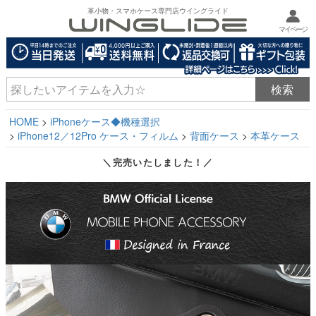
革小物・スマホケース専門店ウイングライド
マイページ
HOME
iPhoneケース◆機種選択
iPhone12／12Pro ケース・フィルム
背面ケース
本革ケース
＼完売いたしました！／