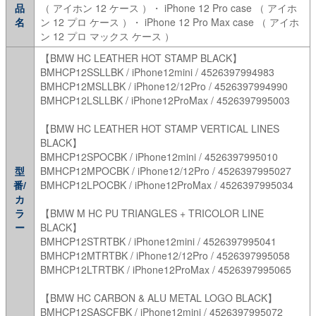
品
（ アイホン 12 ケース ）・ iPhone 12 Pro case （ アイホ
名
ン 12 プロ ケース ）・ iPhone 12 Pro Max case （ アイホ
ン 12 プロ マックス ケース ）
【BMW HC LEATHER HOT STAMP BLACK】
BMHCP12SSLLBK / iPhone12mini / 4526397994983
BMHCP12MSLLBK / iPhone12/12Pro / 4526397994990
BMHCP12LSLLBK / iPhone12ProMax / 4526397995003
【BMW HC LEATHER HOT STAMP VERTICAL LINES
BLACK】
BMHCP12SPOCBK / iPhone12mini / 4526397995010
型
BMHCP12MPOCBK / iPhone12/12Pro / 4526397995027
番/
BMHCP12LPOCBK / iPhone12ProMax / 4526397995034
カ
ラ
【BMW M HC PU TRIANGLES + TRICOLOR LINE
ー
BLACK】
BMHCP12STRTBK / iPhone12mini / 4526397995041
BMHCP12MTRTBK / iPhone12/12Pro / 4526397995058
BMHCP12LTRTBK / iPhone12ProMax / 4526397995065
【BMW HC CARBON & ALU METAL LOGO BLACK】
BMHCP12SASCFBK / iPhone12mini / 4526397995072