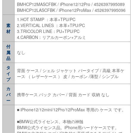
BMHCP12MASCFBK / iPhone12/12Pro / 4526397995089
BMHCP12LASCFBK / iPhone12ProMax / 4526397995096
1.HOT STAMP ：本革+TPU/PC
素
2.VERTICAL LINES ：本革+TPU/PC
材
3.TRICOLOR LINE：PU+TPU/PC
4.CARBON：リアルカーボン+アルミ
付
属
なし
品
タ
背面 ケース / シェル ジャケット バータイプ / 高級 本革ケ
イ
ース （ レザーケース ） 皮 / カーボン /薄型 / シンプル
プ
カ
バ
携帯ケース バック カバー / 背面 カード 収納 なし
ー
■ iPhone12/12mini/12Pro/12ProMax 専用の ケース です。
■BMW公式ライセンス、本物の神髄
BMW公式ライセンス品。iPhone用ハードケースです。