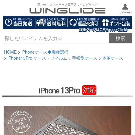
革小物・スマホケース専門店ウイングライド
マイページ
HOME
iPhoneケース◆機種選択
iPhone13Pro ケース・フィルム
手帳型ケース
本革ケース
13Pro
対応
iPhone