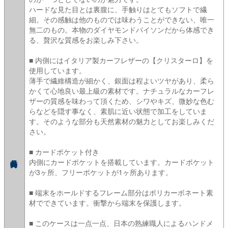
ハードな見た目とは裏腹に、手触りはとてもソフトで繊
細。その感触は他のものでは味わうことができない、唯一
無二のもの。本物のダイヤモンドパイソンだから体感でき
る、贅沢な質感をお楽しみ下さい。
■ 内側にはイタリア製カーフレザーの【クリスターロ】を
使用しています。
薄手で繊維構造が細かく、銀面は程よいツヤがあり、柔ら
かくて心地良い最上級の素材です。ナチュラルなカーフレ
ザーの質感を味わって頂くため、シワやキズ、微妙な色む
らなどを隠す事なく、素肌に近い状態で加工をしていま
す。そのような部分も天然素材の魅力としてお楽しみくだ
さい。
■ カードポケット付き
内側にカードポケットを搭載しています。カードポケット
が3ヶ所、フリーポケットが1ヶ所あります。
■ 端末をホールドするフレーム部分はポリカーボネート素
材でできています。衝撃から端末を保護します。
■ このケースは一点一点、日本の熟練職人によるハンドメ