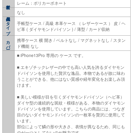
レーム：ポリカーボネート
なし
タイプ
手帳型ケース / 高級 本革ケース （ レザーケース ） 皮 / ヘ
ビ革 ( ダイヤモンドパイソン ) / 薄型 / カード収納
携帯ケース 横 開き / ベルトなし / マグネットなし / スタン
カバー
ド機能 なし
■ iPhone13Pro 専用の ケース です。
■ エキゾチックレザーの中でも高い人気を誇るダイヤモン
ドパイソンを使用した贅沢な逸品。本物であるが故に味わ
うことができる、他にはない質感や経年変化をお楽しみ頂
けます。
■ 美しい模様が目を引くダイヤモンドパイソン（ヘビ革）
ダイヤ型の連続的な斑紋・模様がある、本物のダイヤモン
ドパイソンを使用しています。こちらの商品には、つなぎ
目のないダイヤモンドパイソンの一枚革を贅沢に使用して
います。
部位によって鱗の形や大きさ、表情が異なるため、同じも
のが一つとしてないのが魅力です。