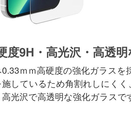
硬度9H・高光沢・高透
み0.33ｍｍ高硬度の強化ガラス
を施しているため角割れしにくく
。高光沢で高透明な強化ガラスで