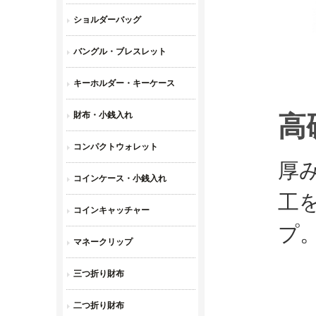
高
厚
工
プ