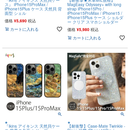
『ikins アイキンス 天然貝ケー
【耐衝撃★米軍MIL規格】
ス』 iPhone15ProMax /
MagEasy Odyssey+ with long
iPhone15Plus ケース 天然貝 背
strap iPhone15Pro /
面型 シェル
iPhone15ProMax / iPhone15 /
iPhone15Plus ケース ショルダ
価格
¥
5,690
税込
ー クリア スマホショルダー
カートに入れる
価格
¥
5,980
税込
カートに入れる
★
★
『ikins アイキンス 天然貝ケー
【耐衝撃】Case-Mate Twinkle -