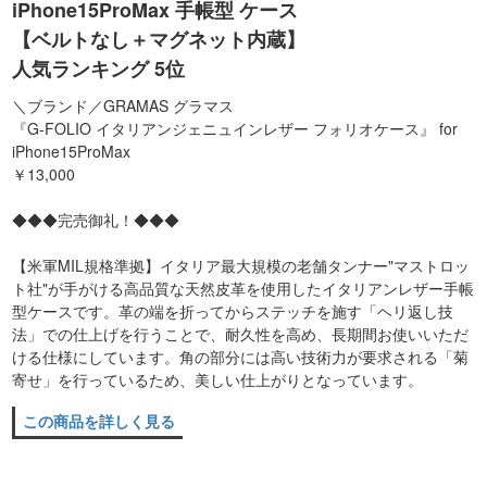
iPhone15ProMax 手帳型 ケース
【ベルトなし＋マグネット内蔵】
人気ランキング 5位
＼ブランド／GRAMAS グラマス
『G-FOLIO イタリアンジェニュインレザー フォリオケース』 for
iPhone15ProMax
￥13,000
◆◆◆完売御礼！◆◆◆
【米軍MIL規格準拠】イタリア最大規模の老舗タンナー"マストロッ
ト社"が手がける高品質な天然皮革を使用したイタリアンレザー手帳
型ケースです。革の端を折ってからステッチを施す「ヘリ返し技
法」での仕上げを行うことで、耐久性を高め、長期間お使いいただ
ける仕様にしています。角の部分には高い技術力が要求される「菊
寄せ」を行っているため、美しい仕上がりとなっています。
この商品を詳しく見る