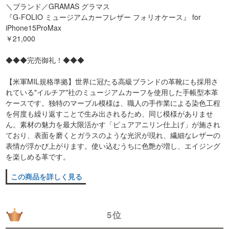
＼ブランド／GRAMAS グラマス
『G-FOLIO ミュージアムカーフレザー フォリオケース』 for
iPhone15ProMax
￥21,000
◆◆◆完売御礼！◆◆◆
【米軍MIL規格準拠】世界に冠たる高級ブランドの革靴にも採用さ
れている"イルチア"社のミュージアムカーフを使用した手帳型本革
ケースです。独特のマーブル模様は、職人の手作業による染色工程
を何度も繰り返すことで生み出されるため、同じ模様がありませ
ん。素材の魅力を最大限活かす「ピュアアニリン仕上げ」が施され
ており、表面を磨くとガラスのような光沢が現れ、繊細なレザーの
表情が浮かび上がります。使い込むうちに色艶が増し、エイジング
を楽しめる革です。
この商品を詳しく見る
5位