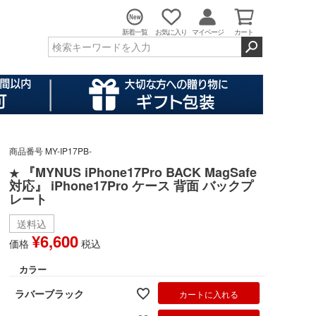
新着一覧
お気に入り
マイページ
カート
商品番号
MY-IP17PB-
『MYNUS iPhone17Pro BACK MagSafe
★
対応』 iPhone17Pro ケース 背面 バックプ
レート
送料込
¥
6,600
価格
税込
カラー
ラバーブラック
カートに入れる