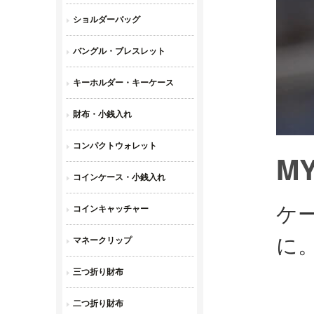
MY
ケー
に