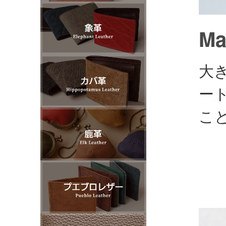
M
大
ー
こ