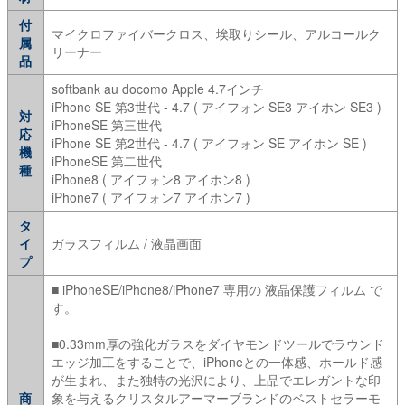
付
マイクロファイバークロス、埃取りシール、アルコールク
属
リーナー
品
softbank au docomo Apple 4.7インチ
iPhone SE 第3世代 - 4.7 ( アイフォン SE3 アイホン SE3 )
対
iPhoneSE 第三世代
応
iPhone SE 第2世代 - 4.7 ( アイフォン SE アイホン SE )
機
iPhoneSE 第二世代
種
iPhone8 ( アイフォン8 アイホン8 )
iPhone7 ( アイフォン7 アイホン7 )
タ
イ
ガラスフィルム / 液晶画面
プ
■ iPhoneSE/iPhone8/iPhone7 専用の 液晶保護フィルム で
す。
■0.33mm厚の強化ガラスをダイヤモンドツールでラウンド
エッジ加工をすることで、iPhoneとの一体感、ホールド感
が生まれ、また独特の光沢により、上品でエレガントな印
商
象を与えるクリスタルアーマーブランドのベストセラーモ