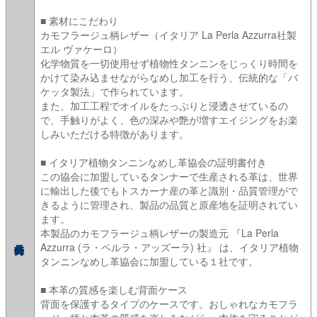
■ 素材にこだわり
カモフラージュ柄レザー（イタリア La Perla Azzurra社製
エル ヴァケーロ）
化学物質を一切使用せず植物性タンニンをじっくり時間を
かけて染み込ませながらなめし加工を行う、伝統的な「バ
ケッタ製法」で作られています。
また、加工工程でオイルをたっぷりと浸透させているの
で、手触りがよく、色の深みや艶が増すエイジングをお楽
しみいただける特徴があります。
■ イタリア植物タンニンなめし革協会の証明書付き
この協会に加盟しているタンナーで生産される革は、世界
に輸出した後でもトスカーナ産の革と識別・品質管理がで
きるように管理され、製品の品質と原産地を証明されてい
ます。
本製品のカモフラージュ柄レザーの製造元 『La Perla
Azzurra (ラ・ペルラ・アッズーラ) 社』 は、イタリア植物
タンニンなめし革協会に加盟している１社です。
■ 本革の質感を楽しむ背面ケース
背面を保護するタイプのケースです。おしゃれなカモフラ