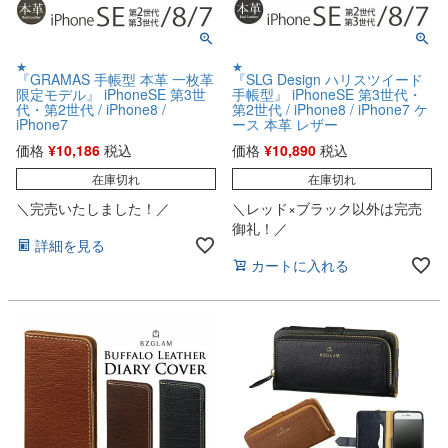
★
★
『GRAMAS 手帳型 本革 一枚革
『SLG Design ハリスツイード
限定モデル』 iPhoneSE 第3世
手帳型』 iPhoneSE 第3世代・
代・第2世代 / iPhone8 /
第2世代 / iPhone8 / iPhone7 ケ
iPhone7
ース 本革 レザー
価格
¥
10,186
税込
価格
¥
10,890
税込
在庫切れ
在庫切れ
＼完売いたしました！／
＼レッド×ブラック以外は完売
御礼！／
詳細を見る
カートに入れる