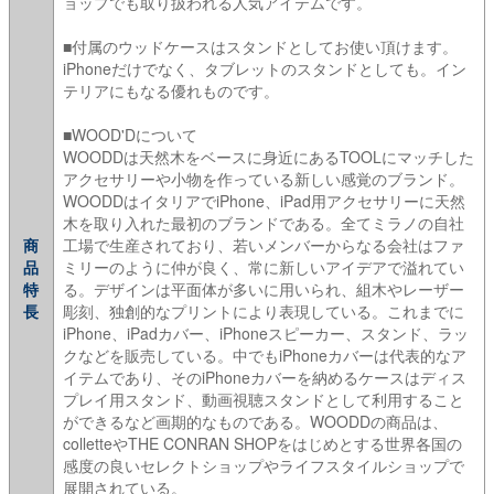
ョップでも取り扱われる人気アイテムです。
■付属のウッドケースはスタンドとしてお使い頂けます。
iPhoneだけでなく、タブレットのスタンドとしても。イン
テリアにもなる優れものです。
■WOOD'Dについて
WOODDは天然木をベースに身近にあるTOOLにマッチした
アクセサリーや小物を作っている新しい感覚のブランド。
WOODDはイタリアでiPhone、iPad用アクセサリーに天然
木を取り入れた最初のブランドである。全てミラノの自社
商
工場で生産されており、若いメンバーからなる会社はファ
品
ミリーのように仲が良く、常に新しいアイデアで溢れてい
特
る。デザインは平面体が多いに用いられ、組木やレーザー
長
彫刻、独創的なプリントにより表現している。これまでに
iPhone、iPadカバー、iPhoneスピーカー、スタンド、ラッ
クなどを販売している。中でもiPhoneカバーは代表的なア
イテムであり、そのiPhoneカバーを納めるケースはディス
プレイ用スタンド、動画視聴スタンドとして利用すること
ができるなど画期的なものである。WOODDの商品は、
colletteやTHE CONRAN SHOPをはじめとする世界各国の
感度の良いセレクトショップやライフスタイルショップで
展開されている。