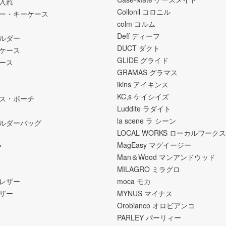
入れ
Collonil コロニル
ー・キーケース
colm コルム
Deff ディーフ
ホルダー
DUCT ダクト
ケース
GLIDE グライド
ース
GRAMAS グラマス
ikins アイキンス
KC,s ケイシイズ
ス・ポーチ
Luddite ラダイト
la scene ラ シーン
ルダーバッグ
LOCAL WORKS ローカルワークス
>
MagEasy マグイージー
Man＆Wood マンアンドウッド
MILAGRO ミラグロ
レザー
moca モカ
ザー
MYNUS マイナス
Orobianco オロビアンコ
PARLEY パーリィー