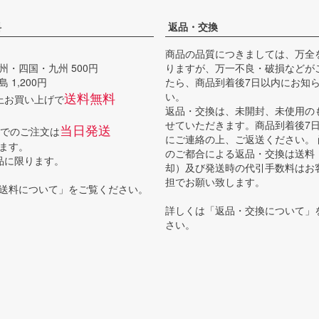
料
返品・交換
商品の品質につきましては、万全
州・四国・九州 500円
りますが、万一不良・破損などが
 1,200円
たら、商品到着後7日以内にお知
送料無料
い。
以上お買い上げで
返品・交換は、未開封、未使用の
せていただきます。商品到着後7
当日発送
までのご注文は
にご連絡の上、ご返送ください。
ます。
のご都合による返品・交換は送料
品に限ります。
却）及び発送時の代引手数料はお
担でお願い致します。
送料について
」をご覧ください。
詳しくは「
返品・交換について
」
さい。