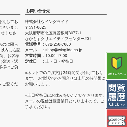
お問い合せ先
を期してお
株式会社ウイングライド
ございまし
591-8025
らせくださ
大阪府堺市北区長曽根町3077-1
なかもずクリエイティブセンター201
ものに限ら
電話番号
072-258-7600
日以内に右記
メール
shop@winglide.co.jp
 尚、お客様
営業時間
10:00-17:00
（発送・返
定休日
土・日・祝祭日
客様のご負
※ネットでのご注文は24時間受け付けており
ます。 お電話でのお問合せは上記の時間帯に
をご覧くだ
お願いします。
※土日祝祭日はお休みをいただいております。
メールの返信は翌営業日となりますので、ご
了承ください。