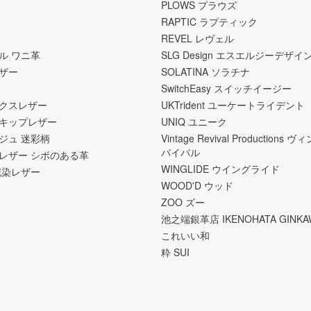
PLOWS プラウズ
RAPTIC ラプティック
REVEL レヴェル
ル ワニ革
SLG Design エスエルジーデザイ
ザー
SOLATINA ソラチナ
SwitchEasy スイッチイージー
クスレザー
UKTrident ユーケートライデント
キップレザー
UNIQ ユニーク
ジュ 迷彩柄
Vintage Revival Productions
バイバル
レザー シボのある革
WINGLIDE ウイングライド
泥染レザー
WOOD'D ウッド
ZOO ズー
池之端銀革店 IKENOHATA GINKA
これいい和
粋 SUI