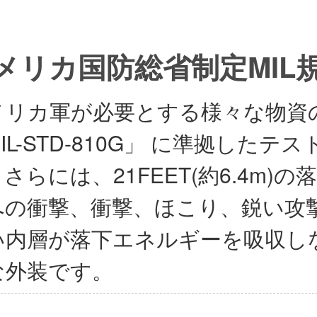
メリカ国防総省制定MIL
メリカ軍が必要とする様々な物資
IL-STD-810G」 に準拠した
さらには、21FEET(約6.4m
への衝撃、衝撃、ほこり、鋭い攻
い内層が落下エネルギーを吸収し
な外装です。