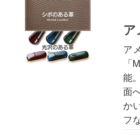
ア
ア
「M
能。
面
か
フ