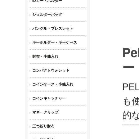
Pe
ー
PE
も
的