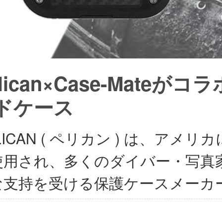
lican×Case-Mateがコ
ドケース
LICAN ( ペリカン ) は、ア
使用され、多くのダイバー・写真
な支持を受ける保護ケースメーカ