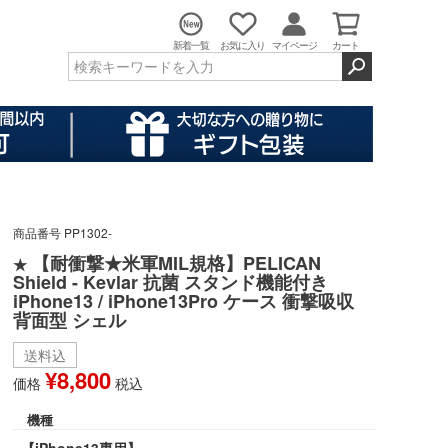
新着一覧
お気に入り
マイページ
カート
商品番号
PP1302-
【耐衝撃★米軍MIL規格】PELICAN
★
Shield - Kevlar 抗菌 スタンド機能付き
iPhone13 / iPhone13Pro ケース 衝撃吸収
背面型 シェル
送料込
¥
8,800
価格
税込
機種