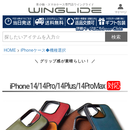
革小物・スマホケース専門店ウイングライド
マイページ
HOME
iPhoneケース◆機種選択
＼ グリップ感が素晴らしい！ ／
14/14Pro/14Plus/14ProMax
対応
iPhone