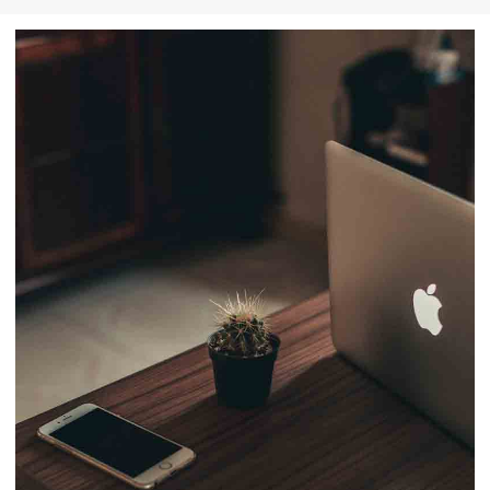
ジト
ップ
へ