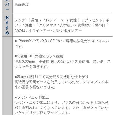
バ
画面保護
ー
お
メンズ （ 男性 ） / レディース （ 女性 ） / プレゼント / ギ
す
フト / 誕生日 / クリスマス / 入学祝い / 就職祝い / 母の日 /
す
父の日 / ホワイトデー / バレンタインデー
め
■ iPhoneX / XS / XR / SE / 8 / 7 専用の強化ガラスフィルム
です。
■高硬度(9H)の強化ガラス採用
厚み0.33mm、高硬度(9H)の強化ガラスを使用。強い傷、ス
クラッチを防ぎます。
■表面の特殊加工で高光沢＆高透明な仕上がり
高透過な透明ガラスを使用しているため、ディスプレイ本
来の画質を損ないません。
■ラウンドエッジ加工
ラウンドエッジ加工により、ガラスの縁にかかる衝撃を緩
和し角割れしにくくなっています。また、角が立っていな
いためグリップ感もアップします。