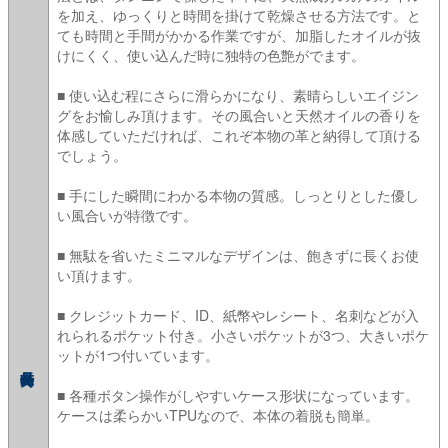
を加え、ゆっくりと時間を掛けて乾燥させる方法です。と
ても時間と手間がかかる作業ですが、加脂したオイルが抜
けにくく、使い込んだ時に独特の色艶がでます。
■ 使い込む程にさらに滑らかになり、素晴らしいエイジン
グをお愉しみ頂けます。その風合いと天然オイルの香りを
体感していただければ、これぞ本物の革と納得して頂ける
でしょう。
■ 手にした瞬間にわかる本物の質感。しっとりとした優し
い風合いが特徴です。
■ 無駄を省いたミニマルなデザインは、飽きずに長くお使
い頂けます。
■ クレジットカード、ID、紙幣やレシート、名刺などが入
れられるポケット付き。小さいポケットが3つ、大きいポケ
ットが1つ付いています。
■ 各種ボタン操作がしやすいケース形状になっています。
ケースは柔らかいTPUなので、本体の着脱も簡単。