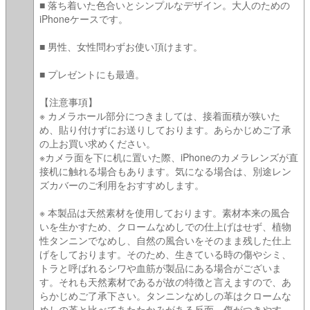
■ 落ち着いた色合いとシンプルなデザイン。大人のための
iPhoneケースです。
■ 男性、女性問わずお使い頂けます。
■ プレゼントにも最適。
【注意事項】
※ カメラホール部分につきましては、接着面積が狭いた
め、貼り付けずにお送りしております。あらかじめご了承
の上お買い求めください。
※カメラ面を下に机に置いた際、iPhoneのカメラレンズが直
接机に触れる場合もあります。気になる場合は、別途レン
ズカバーのご利用をおすすめします。
※ 本製品は天然素材を使用しております。素材本来の風合
いを生かすため、クロームなめしでの仕上げはせず、植物
性タンニンでなめし、自然の風合いをそのまま残した仕上
げをしております。そのため、生きている時の傷やシミ、
トラと呼ばれるシワや血筋が製品にある場合がございま
す。それも天然素材であるが故の特徴と言えますので、あ
らかじめご了承下さい。タンニンなめしの革はクロームな
めしの革と比べてあたたかみがある反面、傷がつきやす