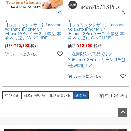
★
★
【シュリンクレザー】Toscana
【シュリンクレザー】Toscana
Volanato iPhone15 /
Volanato iPhone13 /
iPhone15Pro ケース 手帳型 本
iPhone13Pro ケース 手帳型 本
革 へり返し WINGLIDE
革 へり返し WINGLIDE
価格
¥
12,800
税込
価格
¥
12,800
税込
＼在庫限りの商品です／
カートに入れる
＼iPhone13Pro グリーン以外は
完売御礼！／
カートに入れる
2
件中
1
-
2
件表示
並び替え
価格が安い順
価格が高い順
新着順
ペー
ジト