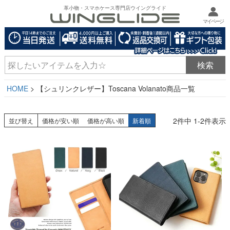
革小物・スマホケース専門店ウイングライド
マイページ
HOME
【シュリンクレザー】Toscana Volanato商品一覧
2
件中
1
-
2
件表示
並び替え
価格が安い順
価格が高い順
新着順