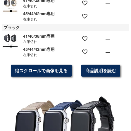
41/40/38mm専用
—
在庫切れ
45/44/42mm専用
—
在庫切れ
ブラック
41/40/38mm専用
—
在庫切れ
45/44/42mm専用
—
在庫切れ
縦スクロールで画像を見る
商品説明を読む