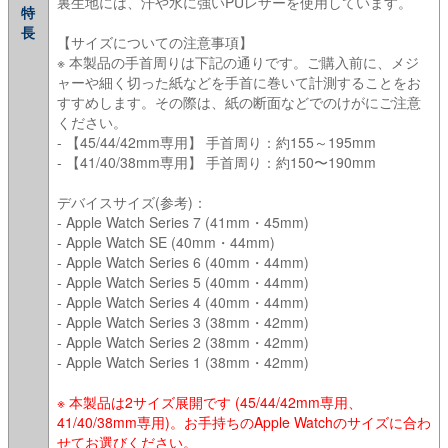
裏生地には、汗や水に強いPUレザーを使用しています。
特
長
【サイズについての注意事項】
※ 本製品の手首周りは下記の通りです。ご購入前に、メジ
ャーや細く切った紙などを手首に巻いて計測することをお
すすめします。その際は、紙の断面などでのけがにご注意
ください。
- 【45/44/42mm専用】 手首周り：約155～195mm
- 【41/40/38mm専用】 手首周り：約150〜190mm
デバイスサイズ(参考)：
- Apple Watch Series 7 (41mm・45mm)
- Apple Watch SE (40mm・44mm)
- Apple Watch Series 6 (40mm・44mm)
- Apple Watch Series 5 (40mm・44mm)
- Apple Watch Series 4 (40mm・44mm)
- Apple Watch Series 3 (38mm・42mm)
- Apple Watch Series 2 (38mm・42mm)
- Apple Watch Series 1 (38mm・42mm)
※ 本製品は2サイズ展開です (45/44/42mm専用、
41/40/38mm専用)。お手持ちのApple Watchのサイズに合わ
せてお選びください。