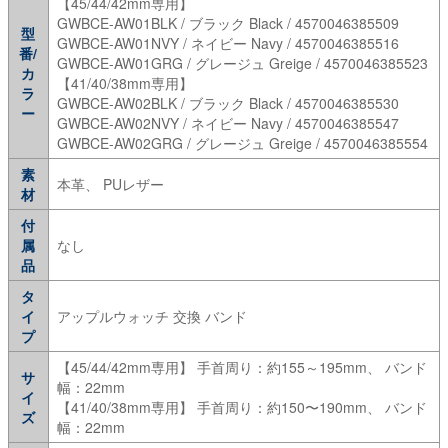
【45/44/42mm専用】
GWBCE-AW01BLK / ブラック Black / 4570046385509
型
GWBCE-AW01NVY / ネイビー Navy / 4570046385516
番/
GWBCE-AW01GRG / グレージュ Greige / 4570046385523
カ
【41/40/38mm専用】
ラ
GWBCE-AW02BLK / ブラック Black / 4570046385530
ー
GWBCE-AW02NVY / ネイビー Navy / 4570046385547
GWBCE-AW02GRG / グレージュ Greige / 4570046385554
素
本革、 PUレザー
材
付
属
なし
品
タ
イ
アップルウォッチ 交換 バンド
プ
【45/44/42mm専用】 手首周り：約155～195mm、 バンド
サ
幅：22mm
イ
【41/40/38mm専用】 手首周り：約150〜190mm、 バンド
ズ
幅：22mm