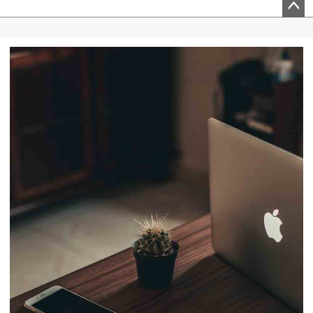
ペー
ジト
ップ
へ