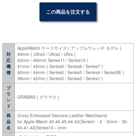
この商品を注文する
AppleWatch ケースサイズ ( アップルウォッチ モデル )
対
49mm ( Ultra3 / Ultra2 / Ultra )
応
42mm / 46mm( Series11 / Series10 )
機
41mm / 45mm ( Series9 / Series8 / Series7 )
種
40mm / 44mm ( Series6 / Series5 / Series4 / SeriesSE )
38mm / 42mm ( Series3 / Series2 / Series1 )
ブ
ラ
GRAMAS ( グラマス )
ン
ド
商
Croco Embossed Genuine Leather Watchband
品
for Apple Watch 49-46-45-44-42(Series1・2・3)mm・38-
名
40-41-42(Series10～)mm