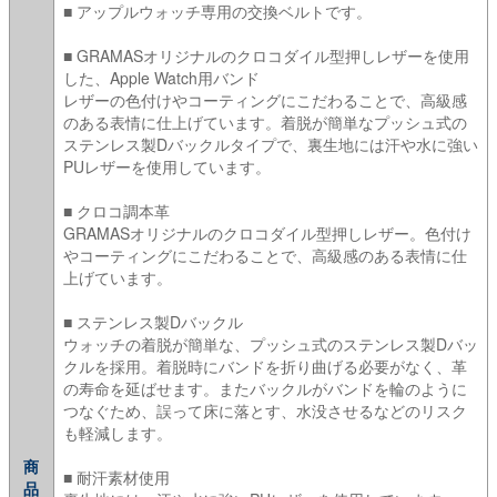
■ アップルウォッチ専用の交換ベルトです。
■ GRAMASオリジナルのクロコダイル型押しレザーを使用
した、Apple Watch用バンド
レザーの色付けやコーティングにこだわることで、高級感
のある表情に仕上げています。着脱が簡単なプッシュ式の
ステンレス製Dバックルタイプで、裏生地には汗や水に強い
PUレザーを使用しています。
■ クロコ調本革
GRAMASオリジナルのクロコダイル型押しレザー。色付け
やコーティングにこだわることで、高級感のある表情に仕
上げています。
■ ステンレス製Dバックル
ウォッチの着脱が簡単な、プッシュ式のステンレス製Dバッ
クルを採用。着脱時にバンドを折り曲げる必要がなく、革
の寿命を延ばせます。またバックルがバンドを輪のように
つなぐため、誤って床に落とす、水没させるなどのリスク
も軽減します。
商
■ 耐汗素材使用
品