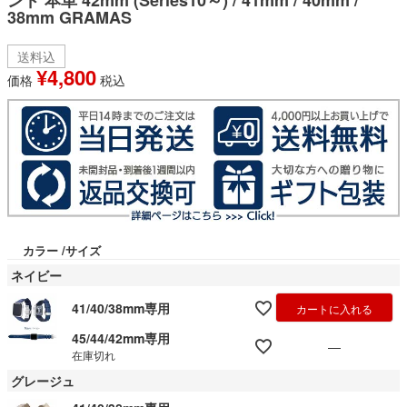
ンド 本革 42mm (Series10～) / 41mm / 40mm /
38mm GRAMAS
送料込
¥
4,800
価格
税込
カラー
サイズ
ネイビー
41/40/38mm専用
カートに入れる
45/44/42mm専用
—
在庫切れ
グレージュ