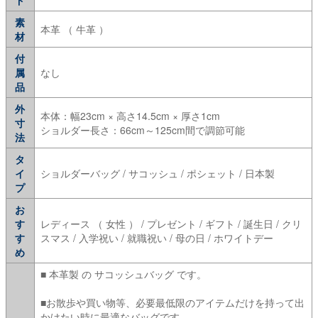
素
本革 （ 牛革 ）
材
付
属
なし
品
外
本体：幅23cm × 高さ14.5cm × 厚さ1cm
寸
ショルダー長さ：66cm～125cm間で調節可能
法
タ
イ
ショルダーバッグ / サコッシュ / ポシェット / 日本製
プ
お
す
レディース （ 女性 ） / プレゼント / ギフト / 誕生日 / クリ
す
スマス / 入学祝い / 就職祝い / 母の日 / ホワイトデー
め
■ 本革製 の サコッシュバッグ です。
■お散歩や買い物等、必要最低限のアイテムだけを持って出
かけたい時に最適なバッグです。