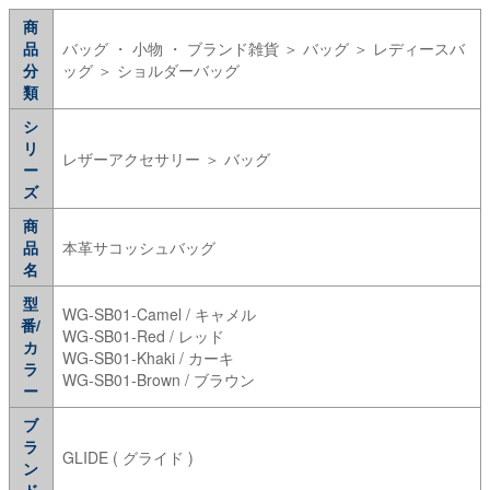
商
品
バッグ ・ 小物 ・ ブランド雑貨 ＞ バッグ ＞ レディースバ
分
ッグ ＞ ショルダーバッグ
類
シ
リ
レザーアクセサリー ＞ バッグ
ー
ズ
商
品
本革サコッシュバッグ
名
型
WG-SB01-Camel / キャメル
番/
WG-SB01-Red / レッド
カ
WG-SB01-Khaki / カーキ
ラ
WG-SB01-Brown / ブラウン
ー
ブ
ラ
GLIDE ( グライド )
ン
ド