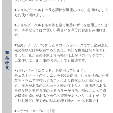
■ショルダーベルトの長さ調節が可能なので、肩掛けとして
もお使い頂けます。
■ショルダーベルトも本体も全て姫路レザーを使用していま
す。本革ならではの優しい風合いを存分にお楽しみ頂けま
す。
■姫路レザーだけで作ったサコッシュバッグです。必要最低
限の荷物だけを収納するために、余計な機能は削ぎ落とし
商
ました。見た目の印象よりも軽い仕上がりのバッグです。
品
日常使いに、また旅のお供としても最適です。
特
長
■姫路レザー『コロラド』を使用しています。
チェストナットのタンニンを100％使用。しっかり締めた皮
革をドラムで空打ちすることにより自然なシボ感が出ま
す。厚みがあるのにふわっと軽い仕上りと、透明感のある
自然な艶と奥行き感のあるカラーが特徴。部位によって繊
維構造の違いがあるため色の濃淡があったりしますが、使
い込むほどに艶や色の深みが増す味わいのある革です。
■レザーについてのご注意