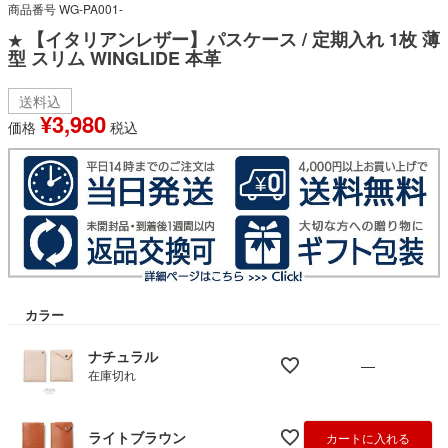
商品番号
WG-PA001-
【イタリアンレザー】パスケース / 定期入れ 1枚 薄
★
型 スリム WINGLIDE 本革
送料込
¥
3,980
価格
税込
カラー
ナチュラル
—
在庫切れ
ライトブラウン
カートに入れる