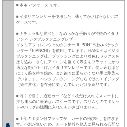
■ 本革 パスケース です。
■ イタリアンレザーを使用した、薄くてかさばらないパス
ケースです。
■ ナチュラルな光沢と、なめらかな手触りが特徴のイタリ
アン ベジタブルタンニングレザー
イタリアフィレンツェのタンナー IL PONTE社のバケッタ
レザー「FIANCHI」を使用しています。FIANCHIはベジタ
ブルタンニング後、ブラッシングにより着色しワックスを
塗り込み、さらにアイロンを当てて表面をフラットにかつ
適度な艶に仕上げたイタリアンレザーです。使い込むほど
により艶を持ち始め、また徐々に柔らかくなり手に馴染ん
でいきます。ベジタブルタンニングならではのエイジング
（経年変化）を存分に楽しんでいただける逸品です。
■ 薄くて軽く、通勤カードなど１枚だけ入れてスマートに
持ち運ぶのに最適なパスケースです。スリムなのでポケッ
トやバッグの隙間に入れてもかさばりません。
■ 上部のボタン付フラップが、カードの飛び出しを防ぎま
す。小窓が無いため、カード情報を他人に見られる心配な